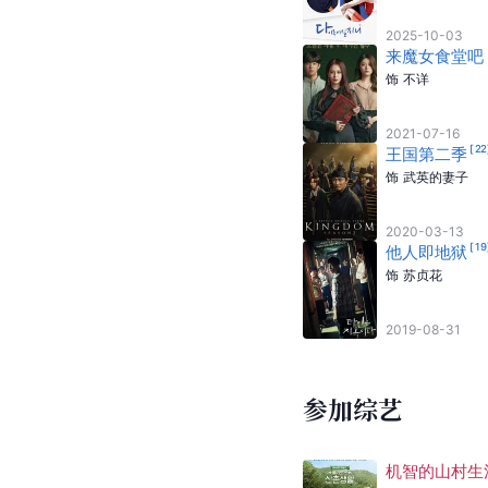
2025-10-03
来魔女食堂吧
饰
不详
2021-07-16
[
22
王国第二季
饰
武英的妻子
2020-03-13
[
19
他人即地狱
饰
苏贞花
2019-08-31
参加综艺
机智的山村生