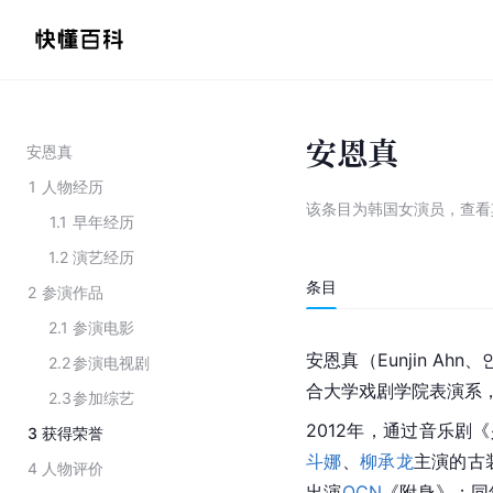
安恩真
安恩真
1
人物经历
该条目为
韩国女演员
，
查看
1.1
早年经历
1.2
演艺经历
条目
2
参演作品
2.1
参演电影
安恩真（Eunjin A
2.2
参演电视剧
合大学戏剧学院表演系
2.3
参加综艺
2012年，通过音乐剧
3
获得荣誉
斗娜
、
柳承龙
主演的古
4
人物评价
出演
OCN
《附身》；同