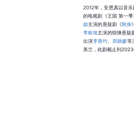
2012年，安恩真以音
的电视剧《王国 第一
勋
主演的悬疑剧《
附身
李栋旭
主演的惊悚悬疑
出演
李善均
、
郑丽媛
等
美兰，此剧截止到2023