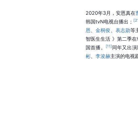
2020年3月，安恩真在
[
2
韩国tvN电视台播出；
恩
、
金桐俊
、
表志勋
等
智医生生活 》第二季在
[
11
]
国首播。
同年又出演
彬
、
李浚赫
主演的电视