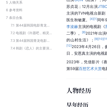
5
人物关系
苏贞花；12月出演
JTB
6
参考资料
主演的TVN电视台新剧
7
条目合集
[
4
]
[
1
]
医生秋敏夏。
同年
7.1
第44届韩国电影青龙奖最佳新人女演员提名
李浚赫
主演的电视剧《
[
8
]
7.2
电视剧《许愿吧，精灵》的主要演职员
二季》。
2021年出
[
9
]
[
10
]
[
1
的山村生活》；
7.3
第44届韩国青龙电影奖入围名单
[
12
]
2023年4月26日
7.4
韩剧《恋人》的主要演员
日，安恩真主演的电视
2023年，凭借影片《
第59届
百想艺术大赏
电
人物经历
早年经历