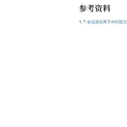
参
考
资
料
1.
全运游泳男子400混