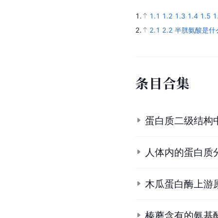
1.
1.1
1.2
1.3
1.4
1.5
1
2.
2.1
2.2
半胱氨酸是什
条
目
合
集
蛋白质二级结构
人体内的蛋白质
木瓜蛋白酶上游
榛蘑含有的氨基