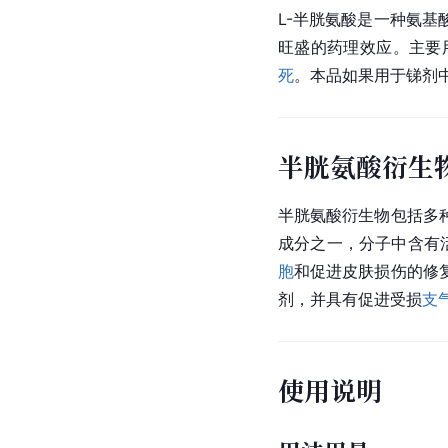
L-半胱氨酸是一种氨基
旺盛的
药理
效应。主要
死
。本品如果用于锑剂
半胱氨酸衍生
半胱氨酸衍生物包括多
成分之一，分子中含有
胞
和促进皮肤损伤的修
剂，并具有促进受损
支
使用说明