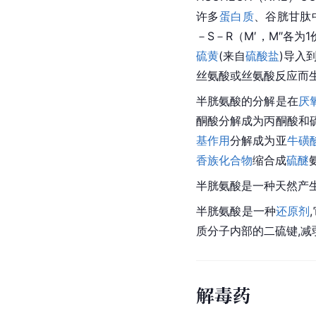
许多
蛋白质
、谷胱甘肽
－S－R（M′，M″各
硫黄
(来自
硫酸盐
)导入
丝氨酸或丝氨酸反应而
半胱氨酸的分解是在
厌
酮酸分解成为丙酮酸和
基作用
分解成为亚
牛磺
香族化合物
缩合成
硫醚
半胱氨酸是一种天然产生
半胱氨酸是一种
还原剂
质分子内部的二硫键,
解毒药