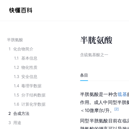
半胱氨酸
半胱氨酸
1
化合物简介
含硫氨基酸之一
1.1
基本信息
1.2
物化性质
条目
1.3
安全信息
1.4
毒理学数据
半胱氨酸是一种含
巯基
1.5
分子结构数据
作用。成人中
同型半胱
1.6
计算化学数据
[
2
]
＜10微摩尔/升。
2
合成方法
同型半胱氨酸目前在临
3
用途
胱氨酸的增高可以导致