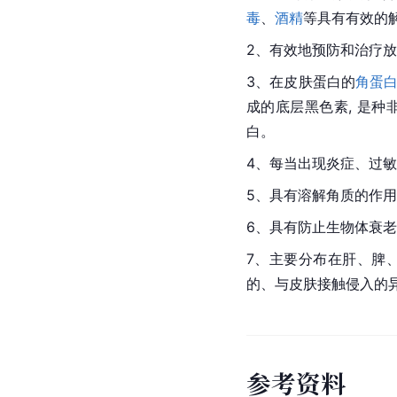
毒
、
酒精
等具有有效的解
2、有效地预防和治疗
3、在皮肤蛋白的
角蛋
成的底层
黑色素
, 是
白。
4、每当出现炎症、过
5、具有溶解
角质
的作用
6、具有防止生物体衰
7、主要分布在肝、脾
的、与皮肤接触侵入的
参
考
资
料