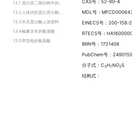
CAS
号：52-90-4
13.1
蛋白质二级结构中的无产生任何结构倾向的氨基酸
MDL号：MFCD00064
13.2
人体内的蛋白质分解产生的氨基酸
13.3
木瓜蛋白酶上游原料
EINECS号：200-158-2
13.4
榛蘑含有的氨基酸
RTECS号：HA160000
13.5
带负电的氨基酸
BRN号：1721408
PubChem号：249015
分子式
：C
H
NO
S
3
7
2
结构式
：