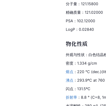
分子量：121.15800
精确质量：121.02000
PSA
：102.12000
LogP：0.02840
物化性质
外观与
性状
：白色结晶
密度：1.334 g/cm
熔点
：220 °C (
dec.
)(li
沸点
：293.9ºC at 76
闪点：131.5ºC
折射率
：8.8 ° (C=8, 1m
水溶解性：280 g/L (25