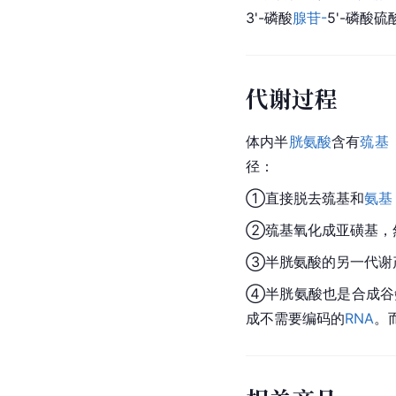
3'-磷酸
腺苷-
5'-磷酸硫
代谢过程
体内半
胱氨酸
含有
巯基
径：
①直接脱去
巯基
和
氨基
②巯基氧化
成亚
磺基，
③半胱氨酸的另一
代谢
④半胱氨酸也是合成谷
成
不需要编码的
RNA
。