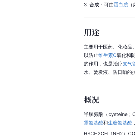
3. 合成：可由
蛋白质
（
用途
主要用于医药、化妆品
以防止
维生素C
氧化和
的作用，也是治疗
支气
水、烫发液、防日晒的
概况
半胱氨酸（cysteine
需氨基酸
和
生糖氨基酸
HSCH2CH（NH2）C