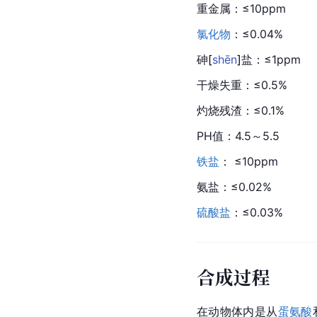
重金属：≤10ppm
氯化物
：≤0.04%
砷
[
shēn
]
盐：≤1ppm
干燥
失重
：≤0.5%
灼烧残渣：≤0.1%
PH值：4.5～5.5
铁盐
： ≤10ppm
氨盐
：≤0.02%
硫酸盐
：≤0.03%
合成过程
在动物体内是从
蛋氨酸