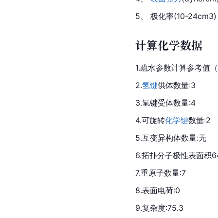
5、 
极化
率(10-24cm3)
计算化学数据
1.疏水参数计算参考值（X
2.
氢键
供体数量:3
3.氢键受体数量:4
4.可旋转
化学键
数量:2
5.
互变异构体
数量:无
6.拓扑分子
极性表面积
6
7.重
原子
数量:7
8.表面电荷:0
9.复杂度:75.3