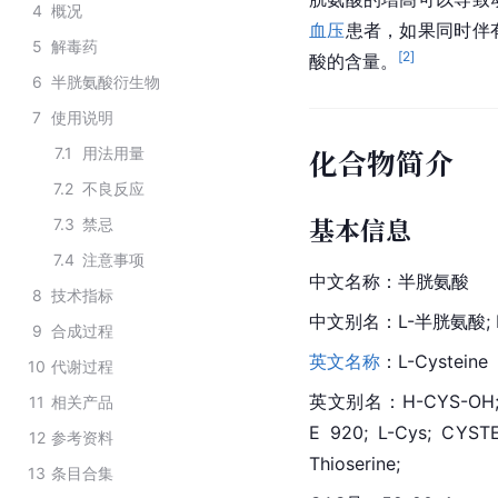
4
概况
血压
患者，如果同时伴
5
解毒药
[
2
]
酸的含量。
6
半胱氨酸衍生物
7
使用说明
化合物简介
7.1
用法用量
7.2
不良反应
基本信息
7.3
禁忌
7.4
注意事项
中文名称：半胱氨酸
8
技术指标
中文别名：L-半胱氨酸; L
9
合成过程
英文名称
：L-Cysteine
10
代谢过程
英文别名：H-CYS-OH; H-C
11
相关产品
E 920; L-Cys; CYSTE
12
参考资料
Thioserine;
13
条目合集