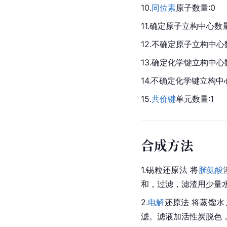
10.
同位素
原子
数量:0
11.确定
原子
立构中心数量
12.不确定原子立构中心
13.确定化学键立构中心
14.不确定化学键立构中
15.
共价键
单元数量:1
合成方法
1.
锡粒
还原法 将
胱氨酸
和，过滤，滤渣用少量
2.
电解
还原法 将
蒸馏水
滤。滤液加
活性炭
脱色