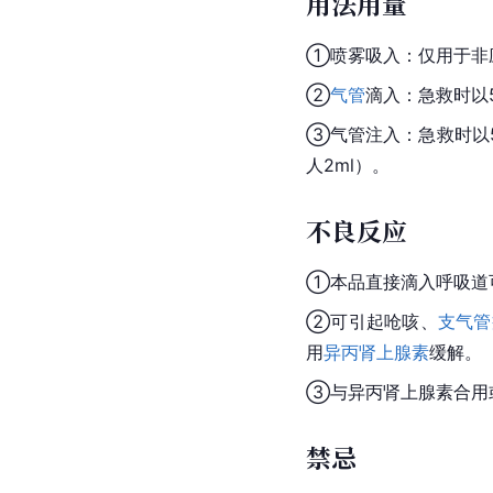
用法用量
①喷雾吸入：仅用于非应
②
气管
滴入：急救时以
③气管注入：急救时以
人2ml）。
不良反应
①本品直接滴入
呼吸道
②可引起呛咳、
支气管
用
异丙肾上腺素
缓解。
③与异丙肾上腺素合用
禁忌