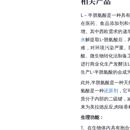
相关产品
L－半胱氨酸是一种具
在医药、
食品添加剂
和
增。其中西欧需求的递增
水
解
提取
L-胱氨酸
后，
难，对环境污染严重。
酸。微生物转化法制备
进行商业化生产发酵法L
生产L-半胱氨酸的会成为
此外,半胱氨酸是一种天
氨酸是一种
还原剂
，它
质分子内部的二硫键，
来为
美拉德反应
,肉味
生理功能：
1、在生物体内具有抱合