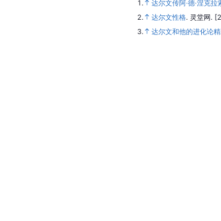
1.
达尔文传阿·德·涅克
2.
达尔文性格
.
灵堂网.
[
3.
达尔文和他的进化论精