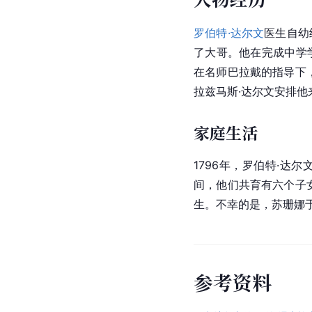
罗伯特·达尔文
医生自幼
了大哥。他在完成中学
在名师巴拉戴的指导下，
拉兹马斯·达尔文安排
家庭生活
1796年，罗伯特·达
间，他们共育有六个子女
生。不幸的是，苏珊娜于
参
考
资
料