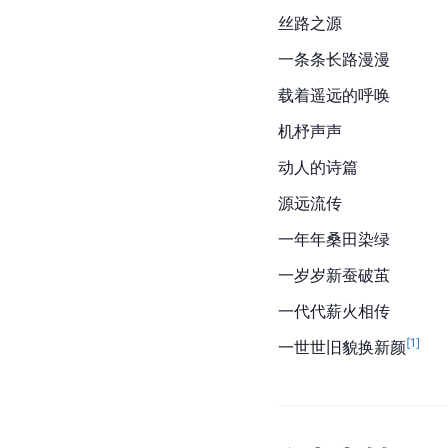
丝路之源
一条条长路漫漫
载着遥远的呼唤
机杼声声
动人的诗篇
源远流传
一年年桑田染绿
一岁岁新蚕破茧
一代代薪火相传
[
1
]
一世世旧貌换新颜