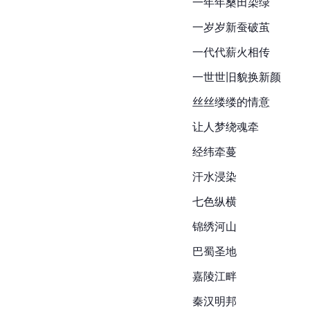
一年年桑田染绿
一岁岁新蚕破茧
一代代薪火相传
一世世旧貌换新颜
丝丝缕缕的情意
让人梦绕魂牵
经纬牵蔓
汗水浸染
七色纵横
锦绣河山
巴蜀圣地
嘉陵江畔
秦汉明邦