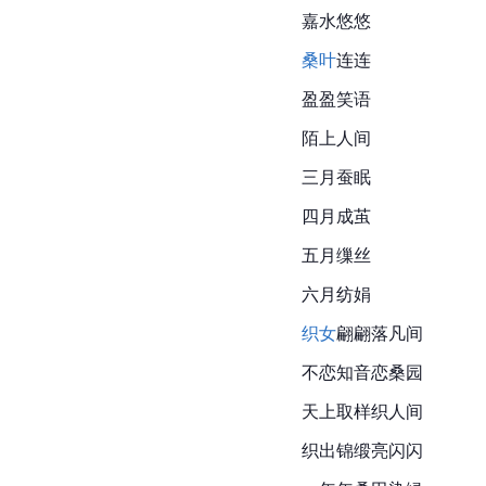
嘉水悠悠
桑叶
连连
盈盈笑语
陌上人间
三月蚕眠
四月成茧
五月缫丝
六月纺娟
织女
翩翩落凡间
不恋知音恋桑园
天上取样织人间
织出锦缎亮闪闪