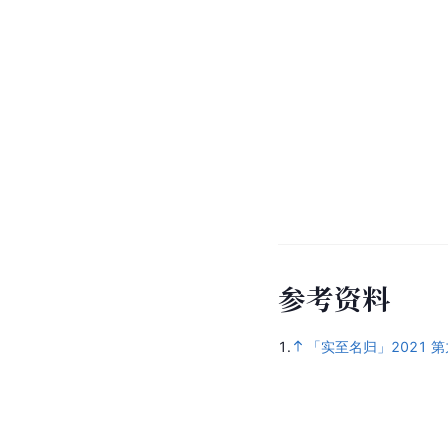
参
考
资
料
1.
「实至名归」2021 