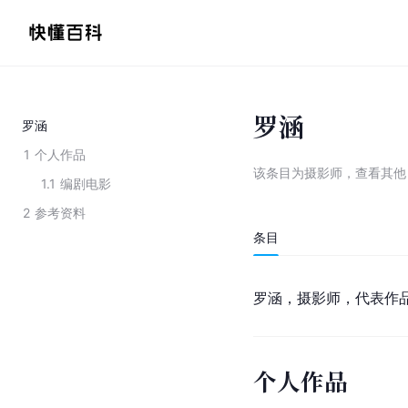
罗涵
罗涵
1
个人作品
该条目为
摄影师
，
查看
其
1.1
编剧电影
2
参考资料
条目
罗涵，摄影师，代表作
个人作品