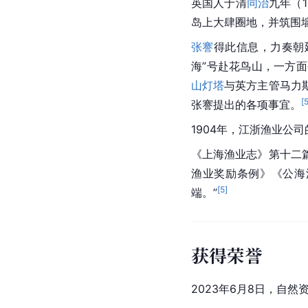
英国人于清
同治
九年（
岛上大肆圈地，并筑围
张謇
得此信息，力奏朝
海”号赴花鸟山，一方
山灯塔
与英方主管马力
[
张謇提出的各项事宜。
1904年，江浙渔业公司
《上海渔业志》第十二篇
渔业奖励条例》《公海
[
5
]
端。”
获得荣誉
2023年6月8日，自