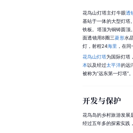
花鸟山灯塔主灯牛眼
透
基站于一体的大型灯塔
铁板。塔顶为铜铸圆顶
面透镜用8圈三
菱形
水
灯，射程24
海里
，在同
花鸟山灯塔
为国际灯塔
本
以及经过
太平洋
的远
被称为“远东第一灯塔”
开发与保护
花鸟岛的乡村旅游发展
经过五年多的探索实践，