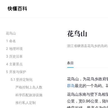
花鸟山
花鸟山
1
命名
浙江省嵊泗县花鸟乡的岛屿
2
地理环境
3
历史沿革
条目
4
主要景点
5
开发与保护
花鸟山，为花鸟乡政府
5.1
坚持定制化
群岛
最北的一个岛屿。
严格控制上岛人数
花鸟山东南与壁下岛相
科学匹配旅游设施
公里，宽0.96公里，陆
推行私人定制
峰峦起伏，最高点为中部