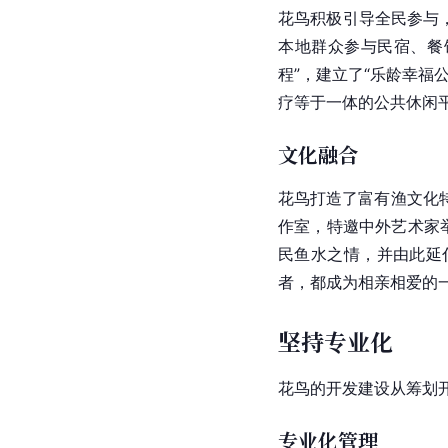
花鸟积极引导全民参与
本地群众参与
民宿
、餐
程”，建立了“乐龄幸
疗等于一体的公共休闲
文化融合
花鸟打造了富有渔文化
作室，特邀中外艺术家举
民鱼水之情，并由此延
者，都成为相亲相爱的
坚持专业化
花鸟的开发建设从筹划
专业化管理