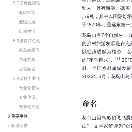
5.2
坚持低碳化
动人，具有海瀚、礁美
低碳经济
点9处，其中以国际灯
低碳人居
于1870年，是
远东
第一
自然生活
花鸟山有7个自然村，分3
5.3
坚持特色化
的乡村旅游发展是在充
离岛微度假
以经济崛起为核心，以
[
3
]
共建共享
的“花鸟模式”。
 2
村、全国乡村旅游发展
文化融合
2023年6月，花鸟山岛
5.4
坚持专业化
专业化管理
专业化设计
命名
专业化打造
6
重要事件
花鸟山因岛形如飞鸟展
7
获得荣誉
山”，文学家解读为“