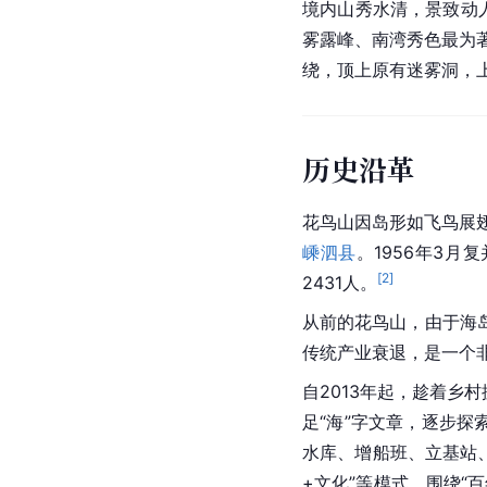
境内山秀水清，景致动
雾露峰、南湾秀色最为
绕，顶上原有迷雾洞，
历史沿革
花鸟山因岛形如飞鸟展翅
嵊泗县
。1956年3月
[
2
]
2431人。
从前的花鸟山，由于海
传统产业
衰退，是一个非
自2013年起，趁着乡
足“海”字文章，逐步
水库、增船班、立
基站
+文化”等模式，围绕“