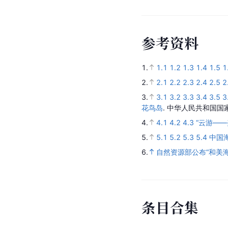
参
考
资
料
1.
1.1
1.2
1.3
1.4
1.5
1
2.
2.1
2.2
2.3
2.4
2.5
2
3.
3.1
3.2
3.3
3.4
3.5
3
花鸟岛
.
中华人民共和国国
4.
4.1
4.2
4.3
“云游—
5.
5.1
5.2
5.3
5.4
中国
6.
自然资源部公布“和美海
条
目
合
集