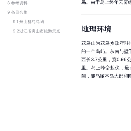
鸟。由于岛上终年云雾
8
参考资料
9
条目合集
9.1
舟山群岛岛屿
地理环境
9.2
浙江省舟山市旅游景点
花鸟山为花鸟乡政府驻
的一个岛屿。东南与壁
西长3.7公里，宽0.9
里。岛上峰峦起伏，最高
阔，能鸟瞰本岛大部和