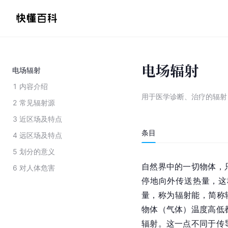
电场辐射
电场辐射
1
内容介绍
用于医学诊断、治疗的辐射
2
常见辐射源
3
近区场及特点
条目
4
远区场及特点
5
划分的意义
自然界中的一切物体，
6
对人体危害
停地向外传送热量，这
量，称为辐射能，简称
物体（气体）温度高低
辐射。这一点不同于传