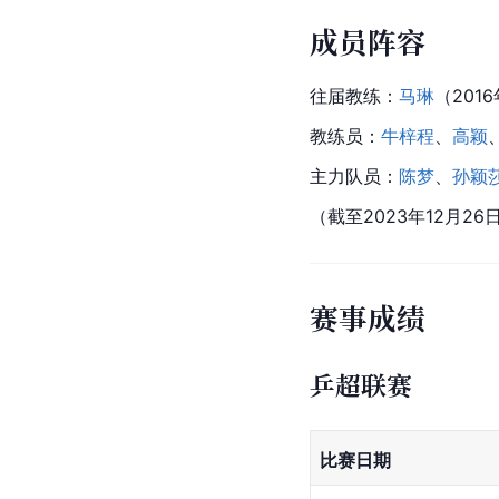
成员阵容
往届教练：
马琳
（201
教练员：
牛梓程
、
高颖
主力队员：
陈梦
、
孙颖
（截至2023年12月26
赛事成绩
乒超联赛
比赛日期