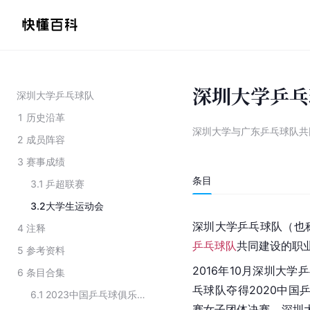
深圳大学乒乓
深圳大学乒乓球队
1
历史沿革
深圳大学与广东乒乓球队共
2
成员阵容
3
赛事成绩
条目
3.1
乒超联赛
3.2
大学生运动会
深圳大学乒乓球队（也
4
注释
乒乓球队
共同建设的职业
5
参考资料
2016年10月深圳大
6
条目合集
乓球队夺得2020中
6.1
2023中国乒乓球俱乐部超级联赛女子团体赛前三
赛女子团体决赛，深圳