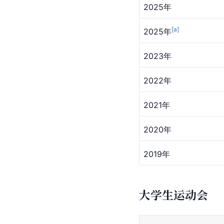
2025年
[a]
2025年
2023年
2022年
2021年
2020年
2019年
大学生运动会