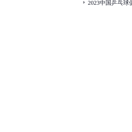
2023中国乒乓