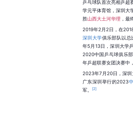
乒乓球队首次亮相乒超
学
元平体育馆，深圳大学
胜
山西大土河华理
，最
2019年2月2日，在201
深圳大学
俱乐部队以总
年5月13日，深圳大
2020中国乒乓球俱乐
年乒超联赛女团决赛中
2023年7月20日，深
广东深圳举行的2023
[
2
]
军。