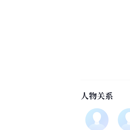
人
物
关
系