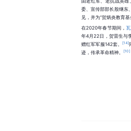
由老红军、老抗战英雄
委、宣传部部长殷继东
见，并为“贺炳炎教育基
在2020年春节期间，
瓦
年4月22日，贺雷生与
[
14
]
赠红军军服142套。
[
10
]
迹，传承革命精神。