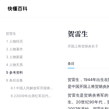
贺雷生
贺雷生
1
人物经历
开国上将贺炳炎长子
2
人物著作
3
人物家庭
条目
4
人物关系
5
参考资料
贺雷生，1944年出生
6
条目合集
是中国开国上将贺炳炎
6.1
中国人民解放军开国将领家属
贺雷生是贺炳炎将军的
6.2
2009年出席红军后代向桑植县援建中国工农红军廖汉生红军小学捐赠仪式的红军后代代表
生。20世纪90年代
2007年开始，贺雷生