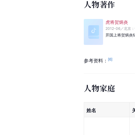
人物著作
虎将贺炳炎
2012-06
／
北京：
开国上将贺炳炎
[
6
]
参考资料：
人物家庭
姓名