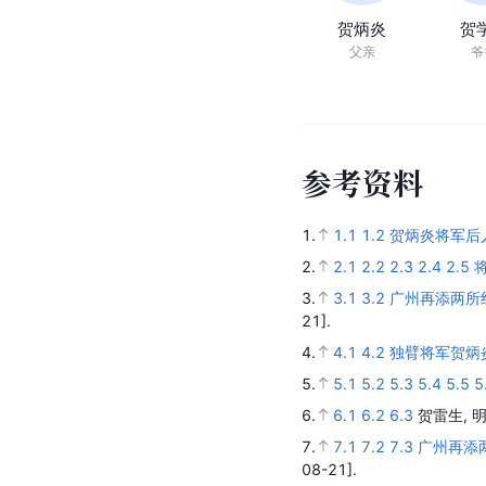
贺炳炎
贺
父亲
爷
参
考
资
料
1.
1.1
1.2
贺炳炎将军后
2.
2.1
2.2
2.3
2.4
2.5
3.
3.1
3.2
广州再添两所红军
21].
4.
4.1
4.2
独臂将军贺炳
5.
5.1
5.2
5.3
5.4
5.5
5
6.
6.1
6.2
6.3
贺雷生, 
7.
7.1
7.2
7.3
广州再添两
08-21].