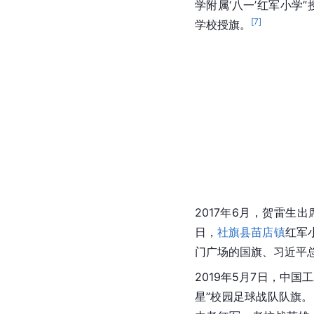
学附属‘八一’红军小学
[
7
]
学校授旗。
2017年6月，贺雷
日，
社旗县
苗店镇
红军
门广场的国旗、习近平
2019年5月7日，中国
星”校园足球战队队旗。