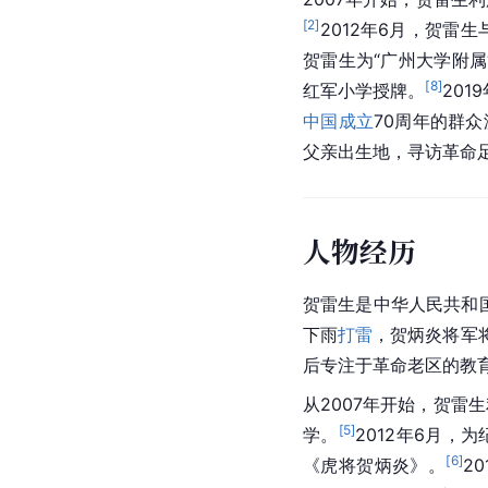
[
2
]
2012年6月，贺雷
贺雷生为“广州大学附属
[
8
]
红军小学授牌。
201
中国成立
70周年的群
父亲出生地，寻访革命
人物经历
贺雷生是中华人民共和国
下雨
打雷
，贺炳炎将军
后专注于革命老区的教
从2007年开始，贺雷
[
5
]
学。
2012年6月
[
6
]
《虎将贺炳炎》。
2