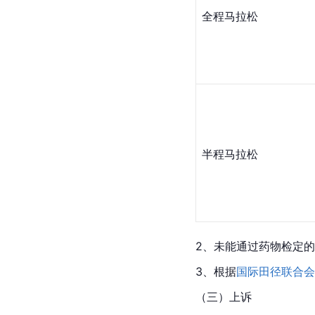
全程马拉松
半程马拉松
2、未能通过药物检定
3、根据
国际田径联合会
（三）上诉