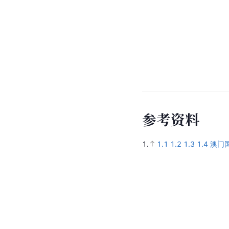
参
考
资
料
1.
1.1
1.2
1.3
1.4
澳门