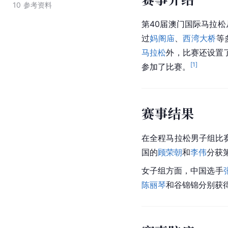
10
参考资料
第40届澳门国际马拉
过
妈阁庙
、
西湾大桥
等
马拉松
外，比赛还设置了
[
1
]
参加了比赛。
赛事结果
在全程马拉松男子组比
国的
顾荣朝
和
李伟
分获
女子组方面，中国选手
陈丽琴
和谷锦锦分别获