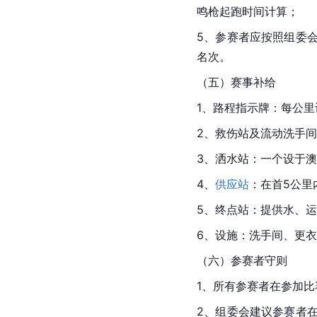
鸣枪起跑时间计算；
5、参赛者应按照组委
名次。
（五）赛事补给
1、路程指示牌：每公里
2、救伤站及流动洗手
3、洒水站：一个设于
4、
供应站
：在首5公里
5、终点站：提供水、
6、设施：洗手间、更
（六）参赛者守则
1、所有参赛者在参加
2、组委会建议参赛者