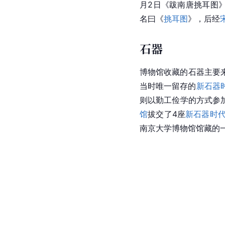
月2日《跋南唐挑耳图
名曰《
挑耳图
》，后经
石器
博物馆收藏的石器主要来
当时唯一留存的
新石器
则以勤工俭学的方式参加
馆
拔交了4座
新石器时
南京大学博物馆馆藏的