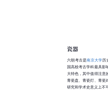
瓷器
六朝考古是
南京大学
历
国
高校考古学科最具影
大特色，其中值得注意
青瓷盘、青瓷灯、青瓷
研究和学术史意义上不