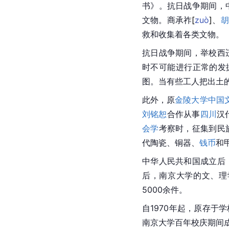
书》。
抗日战争
期间，
文物。商承
祚
[
zuò
]
、
胡
救和收集着各类文物。
抗日战争期间，举校西迁
时不可能进行正常的发
图。当有些工人把出土
此外，原
金陵大学
中国
刘铭恕
合作从事
四川
汉
会学
考察时，征集到民
代陶瓷、铜器、
钱币
和
中华人民共和国成立后
后，南京大学的文、理
5000余件。
自1970年起，原存于
南京大学百年校庆期间