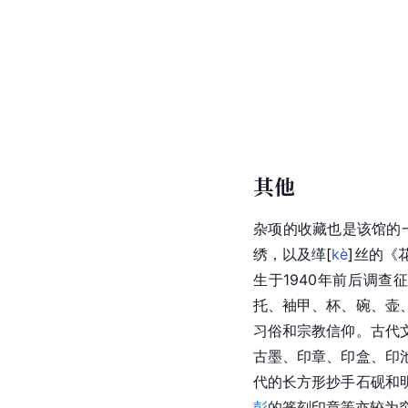
其他
杂项的收藏也是该馆的
绣，以及
缂
[
kè
]
丝的《
生于1940年前后调查
托、袖甲、杯、碗、壶
习俗和宗教信仰。古代
古墨、印章、印盒、印
代
的长方形
抄手
石砚和
彭
的篆刻印章等亦较为