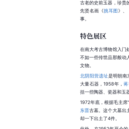
古老的史前玉器，珍贵
先贤名画《
挑耳图
》、
事。
特色展区
在南大考古博物馆入门
不如一些传世品那般动
文物。
北阴阳营遗址
是
明朝
南
大量石器，1958年，
蒋
括一些陶器、瓷器和玉
1972年底，根据毛主
东晋
古墓。这个大墓出
却一下出土了4件。
此外，在1952年至