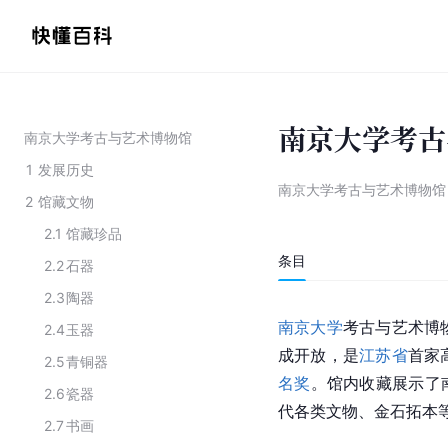
南京大学考古
南京大学考古与艺术博物馆
1
发展历史
南京大学考古与艺术博物馆
2
馆藏文物
2.1
馆藏珍品
条目
2.2
石器
2.3
陶器
南京大学
考古与艺术博
2.4
玉器
成开放，是
江苏省
首家
2.5
青铜器
名奖
。馆内收藏展示了
2.6
瓷器
代各类文物、金石拓本
2.7
书画