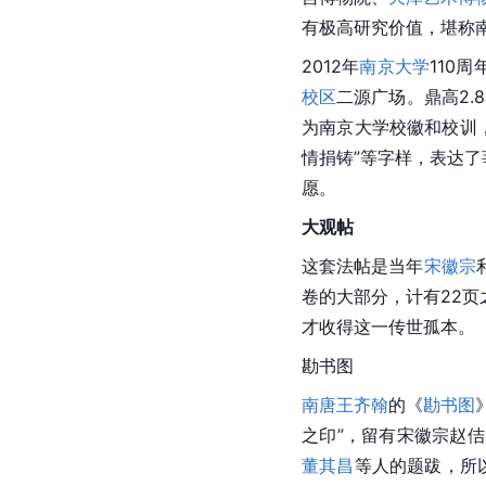
有极高研究价值，堪称
2012年
南京大学
110
校区
二源广场。鼎高2.
为南京大学校徽和校训
情捐铸”等字样，表达
愿。
大观帖
这套法帖是当年
宋徽宗
卷的大部分，计有22
才收得这一传世孤本。
勘书图
南唐
王齐翰
的《
勘书图
之印”，留有宋徽宗赵
佶
董其昌
等人的题跋，所以