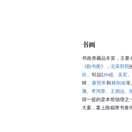
书画
书画类藏品丰富，主要
《
勘书图
》，
北宋
郭熙
圻
、邹
喆
[
zhé
]
、
吴宏
铎
、
康熙帝
和
林则徐
等
藩
、
李鸿章
、
王闿运
、
得一提的是本馆镇馆之
大案，案上陈箱匣书卷