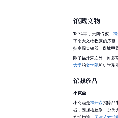
馆藏文物
1934年，
美国
传教士
福
了南大文物收藏的序幕
括商周青铜器、
殷墟甲
除了福开森之外，许多
大学
的
文学院
和史学系
馆藏珍品
小克鼎
小克鼎是
福开森
捐赠品
器，因规格差别，分为
宫博物院、
天津艺术博