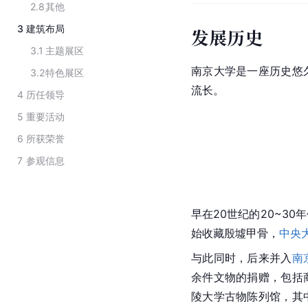
2.8
其他
3
建筑布局
发展历史
3.1
主题展区
南京大学是一座历史悠
3.2
特色展区
流长。
4
历任领导
5
重要活动
6
所获荣誉
7
参观信息
早在20世纪的20~3
始收藏
殷墟甲骨
，
中央
与此同时，后来并入
南
余件文物的捐赠，包括
陵大学古物陈列馆，其