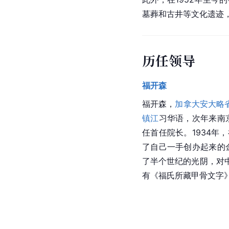
墓葬和古井等文化遗迹
历任领导
福开森
福开森，
加拿大
安大略
镇江
习华语，次年来
南
任首任院长。1934
了自己一手创办起来的
了半个世纪的光阴，对
有《福氏所藏甲骨文字