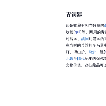
青铜器
该馆收藏有相当数量的
纹
簋
[
guǐ
]
等。两周的青
时
莒
国、
战国
时
楚国
的
在当时的兵器和车马器
灯、博山炉、
熏炉
、
锺
[
北魏
至
隋代
纪年的铜佛造
文物价值。这些藏品可