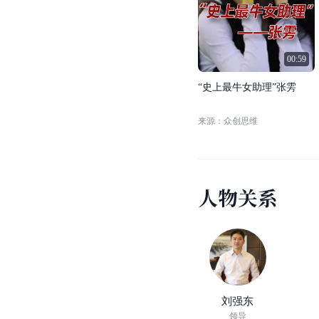
00:59
“
史
上
最
牛
女
助
理
”
张
雱
来源：众创思维
人
物
关
系
刘强东
领导