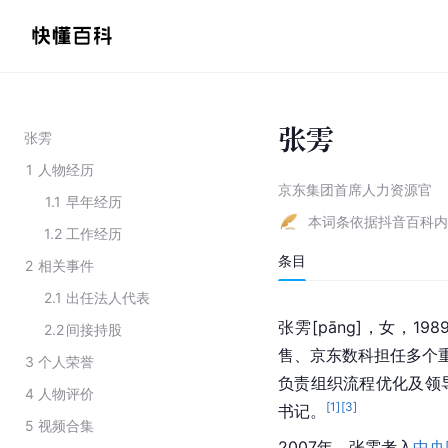
张雱
张雱
1
人物经历
京东集团首席人力资源官
1.1
早年经历
本词条依据抖音百科内
1.2
工作经历
条目
2
相关事件
2.1
出任法人代表
张雱[pāng]，女，
2.2
间接持股
售、京东数科担任多个重
3
个人荣誉
负责组织流程优化及领
4
人物评价
[
1
]
[
3
]
书记。
5
视频合集
2007年，张雱考入
中央