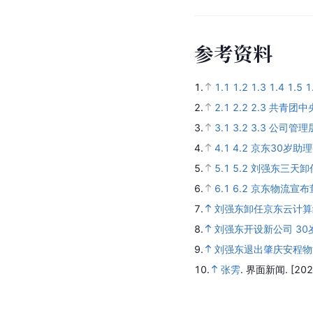
参
考
资
料
1.
1.1
1.2
1.3
1.4
1.5
1
2.
2.1
2.2
2.3
共青团中
3.
3.1
3.2
3.3
公司管理
4.
4.1
4.2
京东30岁助
5.
5.1
5.2
刘强东三天卸
6.
6.1
6.2
京东物流宣布
7.
刘强东卸任京东云计算
8.
刘强东开设新公司 3
9.
刘强东退出肇庆安程物流
10.
张雱
.
界面新闻.
[202