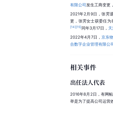
有限公司
发生工商变更
2021年2月9日，张雱
更，张雱女士获委任为
[
14
]
[
15
]
同年3月17日，
天
2022年4月7日，
京东
合数字企业管理有限公
相关事件
出任法人代表
2016年8月2日，有网
举是为了提高公司运营