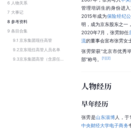
6
人物关系
管理培训生的身份进入
7
大事记
2015年成为
保险经纪
8
参考资料
明，成为京东股东之一，
9
条目合集
2020年7月，张雱卸任
9.1
京东集团现任高管
流
的董事会宣布张雱女
9.2
京东现任高管人员名单
张雱荣获“北京市优秀
[
1
]
[
2
]
9.3
京东集团高管（含原任）
部”称号。
人物经历
早年经历
张雱是
山东淄博
人，于
中央财经大学
电子商务