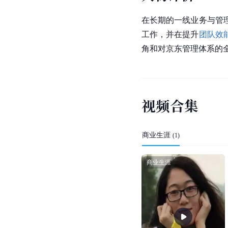
在长期的一线业务与管
工作，并在提升
团队效
角和对京东管理体系的
视
频
合
集
商业生涯
(
1
)
商业生涯