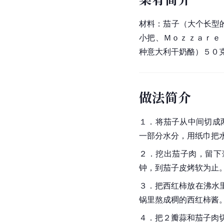
材料：茄子（大个长型
小把、Ｍｏｚｚａｒｅ
种意大利干奶酪）５０
做法简介
１．将茄子从中间切成
一部分水分，用纸巾把
２．挖出茄子肉，留下
钟，到茄子皮烤软为止
３．把西红柿放在沸水
锅里熬成稠的西红柿酱
４．把２瓣蒜和茄子肉