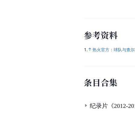
参
考
资
料
1.
热火官方：球队与查尔莫
条
目
合
集
纪录片《2012