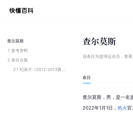
查尔莫斯
查尔莫斯
1
参考资料
该条目为
篮球运动员
，
查看
2
条目合集
2.1
纪录片《2012-2013赛季迈阿密热火夺冠纪录片》的主要演员
条目
查尔莫斯，男，是一名
2022年1月1日，
热火
官