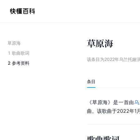
草原海
草原海
1
歌曲歌词
该条目为
2022年乌兰托娅
2
参考资料
条目
《草原海》是一首由
乌
曲。该歌曲于2022年
歌曲歌词