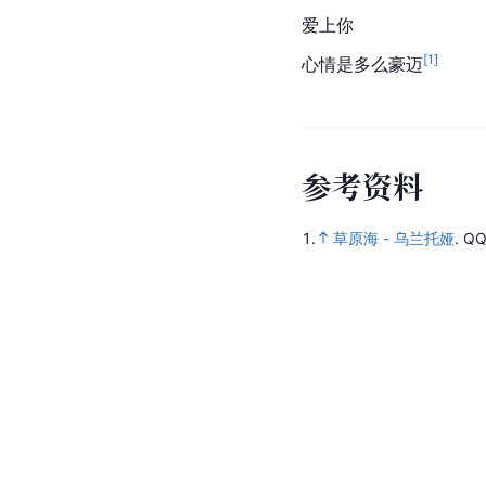
爱上你
[
1
]
心情是多么豪迈
参
考
资
料
1.
草原海 - 乌兰托娅
.
Q