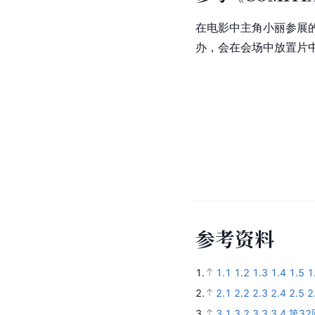
在电影中主角小丽参展的漫
办，会在会场中放置片
参
考
资
料
1.
1.1
1.2
1.3
1.4
1.5
1
2.
2.1
2.2
2.3
2.4
2.5
2
3.
3.1
3.2
3.3
3.4
第3