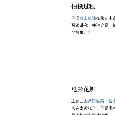
拍摄过程
导演
狩山俊辅
在采访中
写很讲究，并说这是一
[
7
]
的故事。
电影花絮
主题曲由
芦田爱菜
、
宫
实在太紧张了，但是唱
[