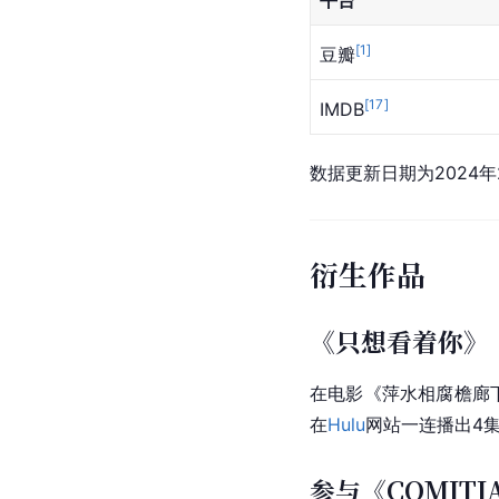
[
1
]
豆瓣
[
17
]
IMDB
数据更新日期为2024年
衍生作品
《只想看着你》
在电影《萍水相腐檐廊下
在
Hulu
网站一连播出4
参与《COMITI