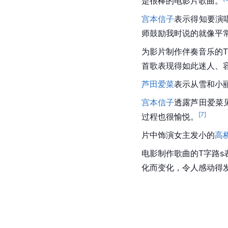
是很棒的电影片歌曲。
宫本信子
表示得知要演
师鼓励我时说的就像平
为影片制作伴奏音乐的
首歌表现得如此迷人、
芦田爱菜
表示从雪和小
宫本信子
透露芦田爱菜
[
7
]
过程也很愉悦。
片中饰演女主发小的
高
电影制作歌曲的T字路
化而变化，令人感动得