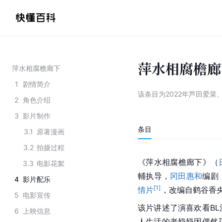
萍水相腐檐廊
萍水相腐檐廊下
1
剧情简介
该条目为
2022年芦田爱
2
角色介绍
3
影片制作
条目
3.1
原著漫画
3.2
拍摄过程
《萍水相腐檐廊下》（
3.3
电影花絮
輔执导，
冈田惠和
编剧
4
影片配乐
[
1
]
情片
，改编自鹤谷香央
5
电影宣传
该片讲述了演喜欢看BL
6
上映信息
人生活的老奶奶因偶然