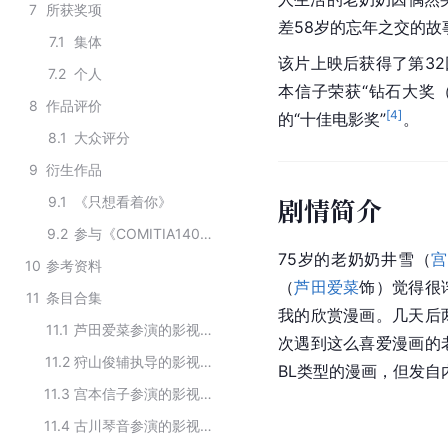
7
所获奖项
差58岁的忘年之交的故
7.1
集体
该片上映后获得了第32
7.2
个人
本信子荣获“钻石大奖
8
作品评价
[
4
]
的“十佳电影奖”
。
8.1
大众评分
9
衍生作品
剧情简介
9.1
《只想看着你》
9.2
参与《COMITIA140》漫展
75岁的老奶奶井雪（
宫
10
参考资料
（
芦田爱菜
饰）觉得很
11
条目合集
我的欣赏漫画。几天后
11.1
芦田爱菜参演的影视作品
次遇到这么喜爱漫画的
11.2
狩山俊辅执导的影视作品
BL类型的漫画，但发自
11.3
宫本信子参演的影视作品
11.4
古川琴音参演的影视作品