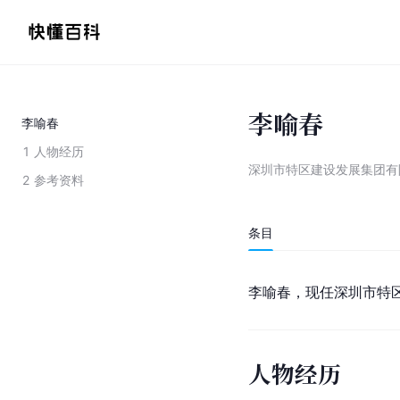
李喻春
李喻春
1
人物经历
深圳市特区建设发展集团有
2
参考资料
条目
李喻春，现任深
圳
市特
人物经历