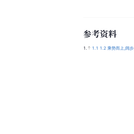
参
考
资
料
1.
1.1
1.2
乘势而上,阔