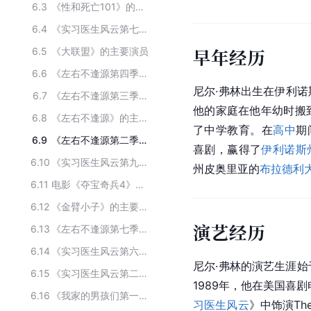
6.3
《性和死亡101》的主要演员
6.4
《实习医生风云第七季》的主要演员
早年经历
6.5
《大联盟》的主要演员
6.6
《左右不逢源第四季》的主要演员
尼尔·弗林出生在伊利
6.7
《左右不逢源第三季》的主要演员
他的家庭在他年幼时搬
6.8
《左右不逢源》的主要演员
了中学教育。在
高中
期
6.9
《左右不逢源第二季》的主要演员
喜剧，赢得了
伊利诺斯
6.10
《实习医生风云第九季》的主要演员
州皮奥里亚的
布拉德利
6.11
电影《夺宝奇兵4》主要演员
6.12
《金臂小子》的主要演员
演艺经历
6.13
《左右不逢源第七季》的主要演员
6.14
《实习医生风云第六季》的主要演员
尼尔·弗林的演艺生涯始
6.15
《实习医生风云第二季》的主要演员
1989年，他在美国喜
6.16
《我家的男孩们第一季》的主要演员
习医生风云
》中饰演Th