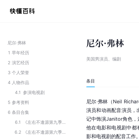
尼尔·弗林
尼尔·弗林
1
早年经历
美国男演员、编剧
2
演艺经历
3
个人荣誉
条目
4
人物作品
4.1
参演电视剧
尼尔·弗林（Neil Richa
5
参考资料
演员和动画配音演员，
6
条目合集
记中饰演Janitor角
6.1
《左右不逢源第九季》的主要演员
他在电影和电视剧中都
6.2
《左右不逢源第六季》的主要演员
影和电视剧的配音工作