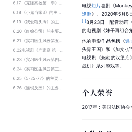
6.17
《克隆高校第一季》的主要演员
电视
短片
喜剧《Monke
6.18
《小鬼当家3》的主要演员
逢源
》。2020年5
[
1
]
6.19
《我爱猫头鹰》的主要演员
8月23日，配音动画
的电视剧《妹子再组合
6.20
《红娘公司》的主要演员
6.21
《实习医生风云第五季》的主要演员
他的电影作品包括《
逃
头骨王国》和《加文·
6.22
电视剧《产家庭 第一季》主要演员
电视剧《鲍勃的汉堡店
6.23
《实习医生风云第四季》的主要演员
战机》系列游戏等。
6.24
《实习医生风云第三季》的主要演员
6.25
《5-25-77》的主要演员
6.26
《连锁反应》的主要演员
个人荣誉
2017年：美国法医协