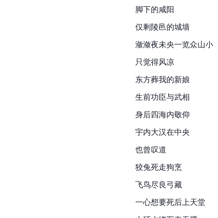
脚下的
咸阳
仅剩陵邑的城墙
潋潋夜未央一览众山小
只觉得风凉
东方葬我的新娘
生前功臣与武相
身后四海内敬仰
宇内大汉在中央
也曾叹道
狡兔死走狗烹
飞鸟尽良弓藏
一心想要死后上天堂