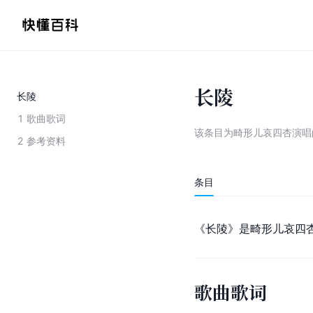
长陵
长陵
1
歌曲歌词
该条目为
畸形儿哀四杏演唱
2
参考资料
条目
《长陵》是畸形儿哀四
歌曲歌词