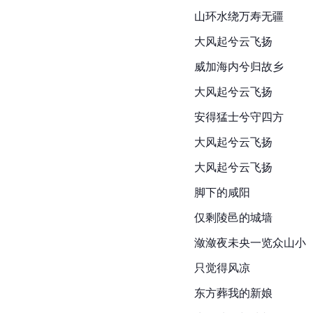
山环水绕万寿无疆
大风起兮云飞扬
威加海内兮归故乡
大风起兮云飞扬
安得猛士兮守四方
大风起兮云飞扬
大风起兮云飞扬
脚下的咸阳
仅剩陵邑的城墙
潋潋夜未央一览众山小
只觉得风凉
东方葬我的新娘