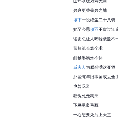
山环水绕万寿无疆
兴衰更替肇兴之地
垓下
一役绝尘二十八骑
她至今思
项羽
不肯过江
读史总让人唏嘘褒贬不
蜚短流长算个求
酣畅淋漓永不休
戚夫人
为朕斟满这壶酒
那些陈年旧事留或丢全
也曾叹道
狡兔死走狗烹
飞鸟尽良弓藏
一心想要死后上天堂