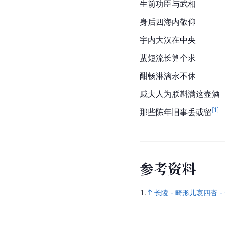
生前功臣与武相
身后四海内敬仰
宇内大汉在中央
蜚短流长算个求
酣畅淋漓永不休
戚夫人
为朕斟满这壶酒
[
1
]
那些陈年旧事丢或留
参
考
资
料
1.
长陵 - 畸形儿哀四杏