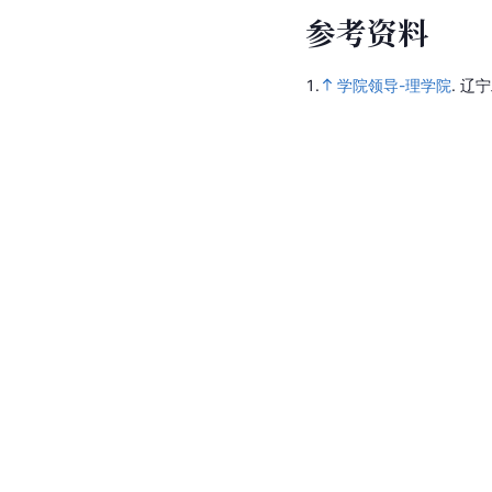
参
考
资
料
1.
学院领导-理学院
.
辽宁