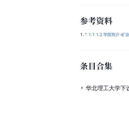
参
考
资
料
1.
1.1
1.2
学院简介-矿
条
目
合
集
华北理工大学下