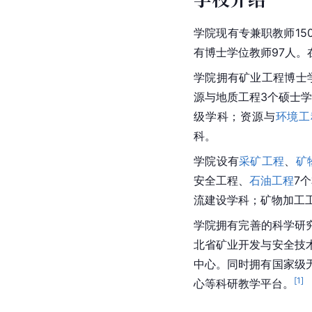
学院现有专兼职教师15
有博士学位教师97人。
学院拥有矿业工程博士
源与地质工程3个硕士
级学科；资源与
环境工
科。
学院设有
采矿工程
、
矿
安全工程、
石油工程
7
流建设学科；矿物加工
学院拥有完善的科学研究
北省矿业开发与安全技
中心。同时拥有国家级
[
1
]
心等科研教学平台。