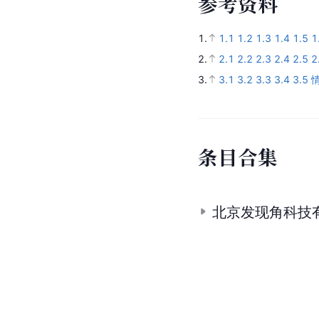
参
考
资
料
1.
1.1
1.2
1.3
1.4
1.5
1
2.
2.1
2.2
2.3
2.4
2.5
2
3.
3.1
3.2
3.3
3.4
3.5
条
目
合
集
北京发现角科技