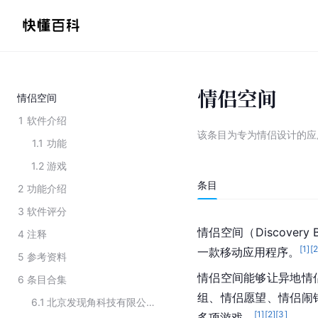
情侣空间
情侣空间
1
软件介绍
该条目为
专为情侣设计的应
1.1
功能
1.2
游戏
条目
2
功能介绍
3
软件评分
情侣空间（Discovery
4
注释
[
1
]
[
一款移动应用程序。
5
参考资料
情侣空间能够让异地情
6
条目合集
组、情侣愿望、情侣闹
6.1
北京发现角科技有限公司开发的应用软件
[
1
]
[
2
]
[
3
]
多项游戏。