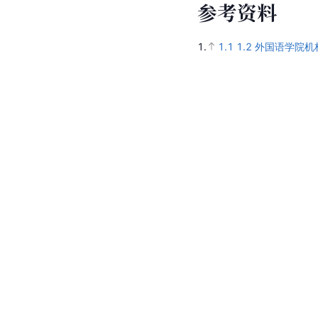
参
考
资
料
1.
1.1
1.2
外国语学院机