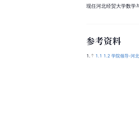
现任河北经贸大学数学
参
考
资
料
1.
1.1
1.2
学院领导-河