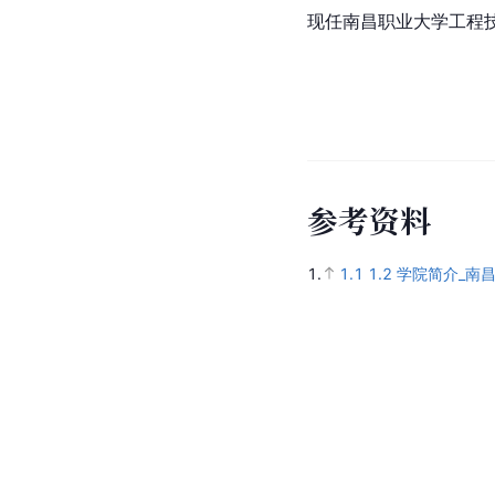
现任南昌职业大学工程
参
考
资
料
1.
1.1
1.2
学院简介_南