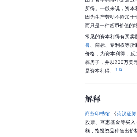
所得。一般来说，资本
因为生产劳动不附加于
而只是一种货币价值的
常见的资本利得有买卖
誉
、商标、专利权等所
价格，为资本利得，反
栋房子，并以200万美
[
1
]
[
2
]
是资本利得。
解释
商务印书馆
 《
英汉证券
股票、互惠基金等买入与卖出差
额，指投资品种售出价