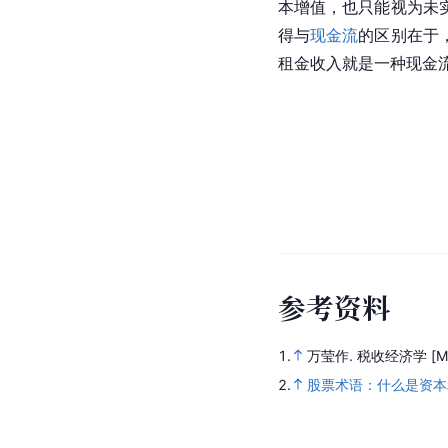
本增值，也只能视为未
得与
现金流
的区别在于
租金收入就是一种现金
参
考
资
料
1.
万莹作.
税收经济学
[M
2.
股票术语：什么是资本