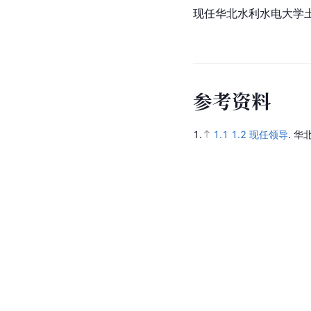
现任华北水利水电大学
参
考
资
料
1.
1.1
1.2
现任领导
.
华