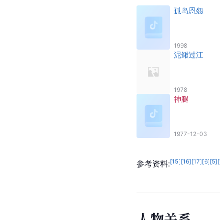
孤岛恩怨
1998
泥鳅过江
1978
神腿
1977-12-03
[
15
]
[
16
]
[
17
]
[
6
]
[
5
]
[
参考资料:
人
物
关
系