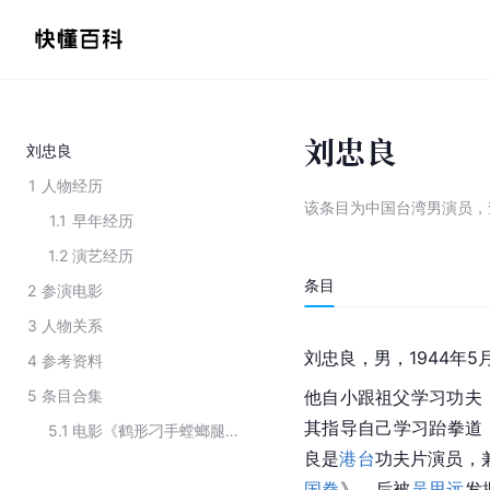
刘忠良
刘忠良
1
人物经历
该条目为
中国台湾男演员
，
1.1
早年经历
1.2
演艺经历
条目
2
参演电影
3
人物关系
刘忠良，男，1944年
4
参考资料
5
条目合集
他自小跟祖父学习功夫
其指导自己学习跆拳道
5.1
电影《鹤形刁手螳螂腿》主要演员
良是
港台
功夫片演员，
国拳
》，后被
吴思远
发