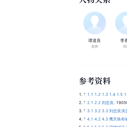
谭道良
李
老师
同
参
考
资
料
1.
1.1
1.2
1.3
1.4
1.5
1
2.
2.1
2.2
刘忠良
.
190
3.
3.1
3.2
3.3
刘忠良演
4.
4.1
4.2
4.3
鹰爪铁布衫 