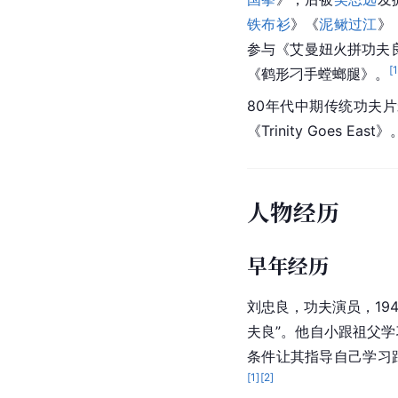
铁布衫
》《
泥鳅过江
》
参与《艾曼妞火拼功夫良
[
《鹤形刁手螳螂腿》。
80年代中期传统功夫片
《Trinity Goes East》
人物经历
早年经历
刘忠良，功夫演员，19
夫良”。他自小跟祖父
条件让其指导自己学习
[
1
]
[
2
]