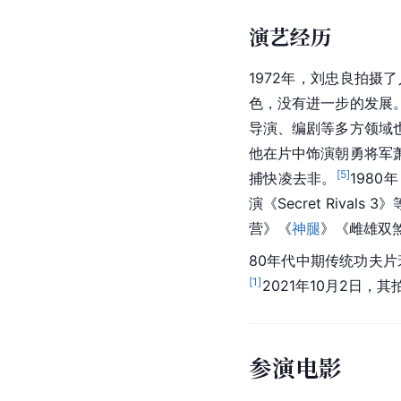
演艺经历
1972年，刘忠良拍
色，没有进一步的发展
导演、编剧等多方领域
他在片中饰演朝勇将军
[
5
]
捕快凌去非。
198
演《Secret Rivals 
营》《
神腿
》《雌雄双
80年代中期传统功夫片衰
[
1
]
2021年10月2日，其
参演电影