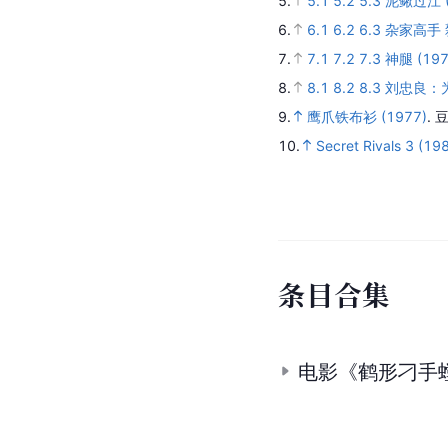
5.
5.1
5.2
5.3
泥鳅过江 (
6.
6.1
6.2
6.3
杂家高手 雜
7.
7.1
7.2
7.3
神腿 (197
8.
8.1
8.2
8.3
刘忠良：
9.
鹰爪铁布衫 (1977)
.
豆
10.
Secret Rivals 3 (19
条
目
合
集
电影《鹤形刁手