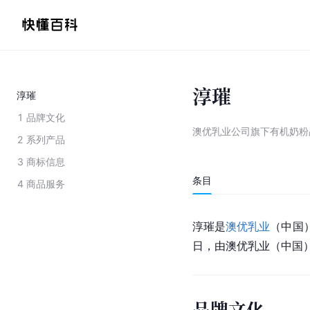
淳璀
淳璀
1
品牌文化
澳优乳业公司旗下有机奶粉
2
系列产品
3
商标信息
条目
4
商品服务
淳璀是
澳优乳业
（中国
日，由澳优乳业（中国
品牌文化