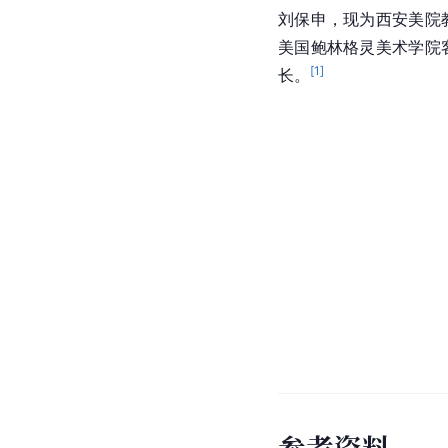
刘保申，现为西安美院
美国鲍林格灵美术学院
[
1
]
长。
参
考
资
料