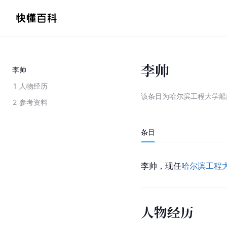
李帅
李帅
1
人物经历
该条目为
哈尔滨工程大学船
2
参考资料
条目
李帅，现任
哈尔滨工程
人物经历