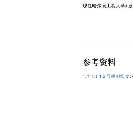
现任哈尔滨工程大学船
参
考
资
料
1.
1.1
1.2
导师介绍
.
哈