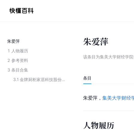
朱爱萍
朱爱萍
1
人物履历
该条目为
集美大学财经学院
2
参考资料
3
条目合集
条目
3.1
金牌厨柜家居科技股份有限公司第五届董事会成员
朱爱萍，
集美大学财经
人物履历