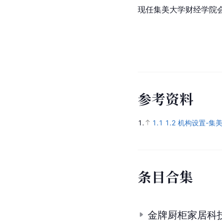
现任集美大学财经学院
参
考
资
料
1.
1.1
1.2
机构设置-集
条
目
合
集
金牌厨柜家居科