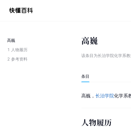
高巍
高巍
1
人物履历
该条目为
长治学院化学系教
2
参考资料
条目
高巍，
长治学院
化学系
人物履历