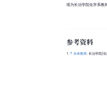
现为长治学院化学系教
参
考
资
料
1.
全体教师
.
长治学院|化