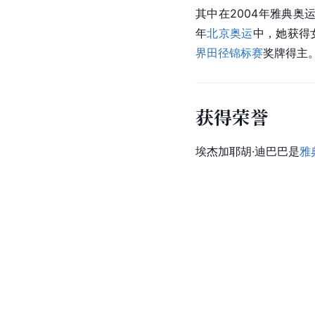
其中在2004年雅典奥
年
北京奥运
中，她获得女
界田径锦标赛
奖牌得主
获得荣誉
埃杰加耶胡·迪巴巴是
雅