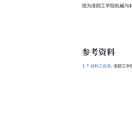
现为淮阴工学院机械与
参
考
资
料
1.
材料工程系
.
淮阴工学