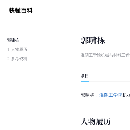
郭啸栋
郭啸栋
1
人物履历
淮阴工学院机械与材料工程
2
参考资料
条目
郭啸栋，
淮阴工学院
机
人物履历