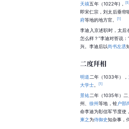
[
5
天禧
五年（1022年)，
即宋仁宗，刘太后垂帘
[
1
]
府
等地的地方官。
李迪入京述职时，太后
怎么样？”李迪对答说
兴。李迪后以
尚书左丞
二度拜相
明道
二年（1033年），
[
1
]
大学士
。
景祐
二年（1035年）
州、
徐州
等地，铨
户部
命李迪为彰信军节度使
柬之
为
侍御史
知杂事，