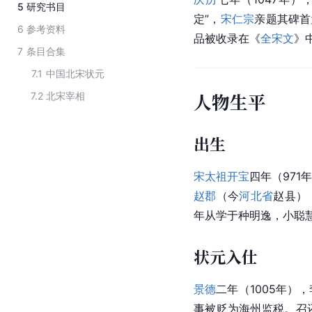
5
研究书目
定”，
宋仁宗
亲题其碑首
6
参考资料
品被收录在《
全宋文
》
7
条目合集
7.1
中国北宋状元
人物生平
7.2
北宋宰相
出生
宋太祖
开宝
四年（97
赵郡
（今
河北省
赵县）
年从学于种明逸，小聪
状元入仕
景德
二年（1005年）
事被贬为海州监税。召