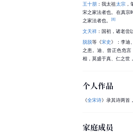
王十朋
：我太祖
太宗
，
宋之家法者也。在真宗
[
8
]
之家法者也。
文天祥
：国初，诸老尝
脱脱
等《
宋史
》：李迪
之患。迪、曾正色危言
相，莫盛于真、仁之世
个人作品
《
全宋诗
》录其诗两首
家庭成员