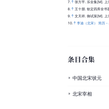
7.
张方平.
乐全集
[M]
. 
8.
王十朋.
钦定四库全书
9.
文天祥.
御试策
[M]
. 
10.
李迪（北宋） 简历 -
条
目
合
集
中国北宋状元
北宋宰相