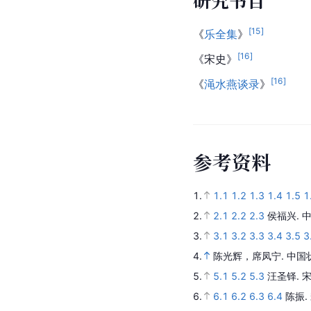
研究书目
[
15
]
《
乐全集
》
[
16
]
《宋史》
[
16
]
《
渑水燕谈录
》
参
考
资
料
1.
1.1
1.2
1.3
1.4
1.5
1
2.
2.1
2.2
2.3
侯福兴.
3.
3.1
3.2
3.3
3.4
3.5
3
4.
陈光辉，席凤宁.
中国
5.
5.1
5.2
5.3
汪圣铎.
6.
6.1
6.2
6.3
6.4
陈振.