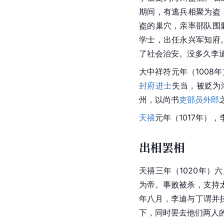
期间，有逃兵相聚为盗
盗的巢穴，亲率部队围
学士，出任永兴军知府
了社会治安。没多久李
大中祥符元年（1008
封府
进士
失当，被贬为
州，以尚书
吏部员外郎
天禧
元年（1017年）
出相罢相
天禧三年（1020年）
为帝。事败被杀，支持
年八月，李迪与丁谓并
下，同时罢去他们两人