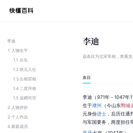
李迪
李迪
1
人物生平
该条目为
北宋宰相
，
查看
其
1.1
出生
1.2
状元入仕
条目
1.3
出相罢相
1.4
二度拜相
李迪（971年－1047
1.5
追赠司空
生于
濮州
（今山东
鄄城
2
人物评价
元身份
进士
，后历任通
3
个人作品
与军国要务，两度担任
4
家庭成员
庆历
七年（1047年