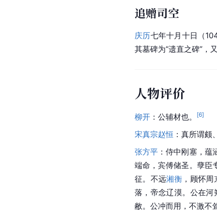
追赠司空
庆历
七年十月十日（10
其墓碑为“遗直之碑”，
人物评价
[
6
]
柳开
：公辅材也。
宋真宗赵恒
：真所谓颇
张方平
：侍中刚塞，蕴
端命，宾傅储圣。孽臣
征。不远
湘衡
，顾怀周
落，帝念辽漠。公在河
敝。公冲而用，不激不