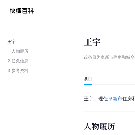
王宇
王宇
1
人物履历
该条目为
阜新市住房和城乡
2
任免信息
3
参考资料
条目
王宇，现任
阜新市
住房
人物履历