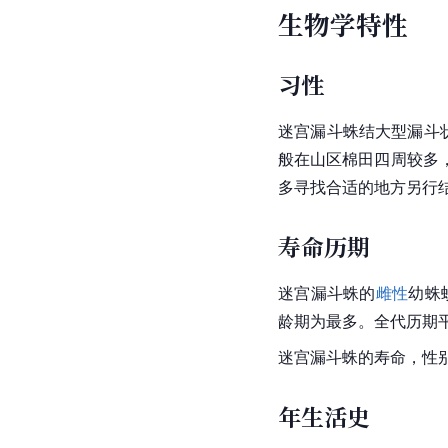
生物学特性
习性
迷宫漏斗蛛结大型漏斗
般在山区棉田四周较多
多寻找合适的地方另行
寿命历期
迷宫漏斗蛛的
雌性
幼蛛
龄期为最多。全代历期平均3
迷宫漏斗蛛的寿命，性别不同
年生活史