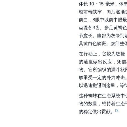
体长 10 - 15 毫
斑前端狭窄，向后逐渐
前曲，8眼中以前中眼
齿堤各3齿。步足黄褐
节愈长。腹部为灰绿到
具黄白色鳞斑。腹部整
在行动上，它较为敏捷
的速度做出反应，凭借
物。它所编织的漏斗状
够承受一定的外力冲击
以迅速撤退到这里，等
这种蜘蛛在生态系统中
物的数量，维持着生态
[
2
]
的稳定做出贡献。