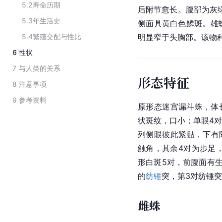
5.2
寿命历期
后附节愈长。腹部为灰
5.3
年生活史
侧面具黄白色鳞斑。雄
5.4
繁殖交配与性比
明显窄于头胸部。该物
6
性状
7
与人类的关系
形态特征
8
注意事项
9
参考资料
原形态迷宫漏斗蛛，体长
状斑纹，口小；单眼4
列侧眼彼此紧贴，下有
触角，其余4对为步足
形白斑5对，前腹面有
的
纺锤
突，第3对纺锤突
雌蛛