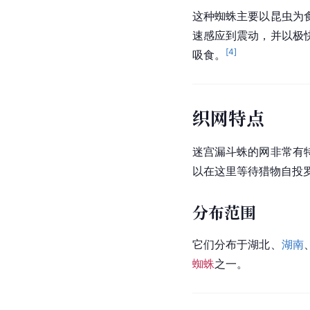
这种蜘蛛主要以昆虫为
速感应到震动，并以极
[
4
]
吸食。
织网特点
迷宫漏斗蛛的网非常有
以在这里等待猎物自投
分布范围
它们分布于湖北、
湖南
蜘蛛
之一。