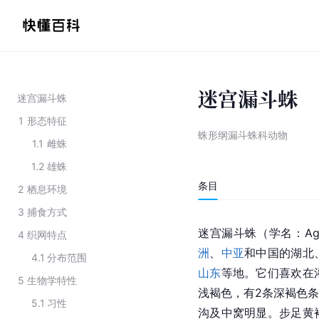
迷宫漏斗蛛
迷宫漏斗蛛
1
形态特征
蛛形纲漏斗蛛科动物
1.1
雌蛛
1.2
雄蛛
条目
2
栖息环境
3
捕食方式
迷宫漏斗蛛（学名：Agele
4
织网特点
洲
、
中亚
和中国的湖北
4.1
分布范围
山东
等地。它们喜欢在
5
生物学特性
浅褐色，有2条深褐色
5.1
习性
沟及中窝明显。步足黄