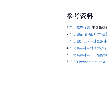
参
考
资
料
1.
天敌蛛形类
.
中国生物
2.
昆虫记 卷9第15章 迷
3.
昆虫知识卡—迷宫漏斗
4.
迷宫漏斗蛛对假眼小绿
5.
迷宫漏斗蛛——结网蜘
6.
3D Reconstruction &