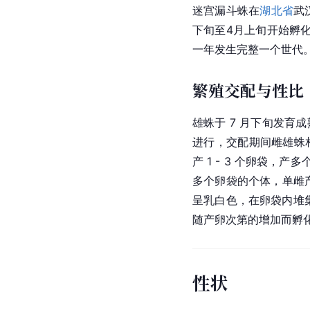
迷宫漏斗蛛在
湖北省
武
下旬至4月上旬开始孵
一年发生完整一个世代
繁殖交配与性比
雄蛛于 7 月下旬发育
进行，交配期间雌雄蛛相
产 1 - 3 个卵袋，
多个卵袋的个体，单雌产卵
呈乳白色，在卵袋内堆
随产卵次第的增加而孵
性状