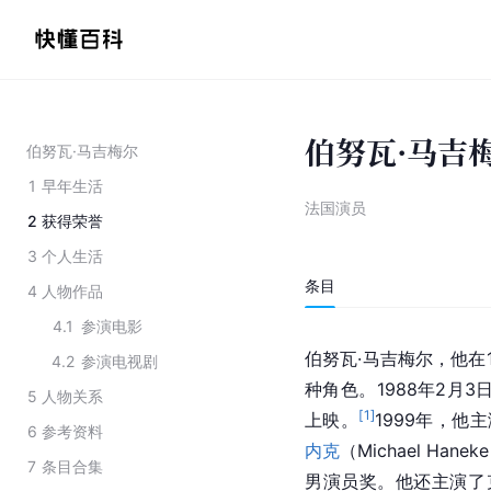
伯努瓦·马吉
伯努瓦·马吉梅尔
1
早年生活
法国演员
2
获得荣誉
3
个人生活
条目
4
人物作品
4.1
参演电影
伯努瓦·马吉梅尔，他在
4.2
参演电视剧
种角色。1988年2月
5
人物关系
[
1
]
上映。
1999年，他
6
参考资料
内克
（Michael H
7
条目合集
男演员奖。他还主演了克洛