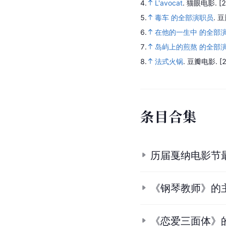
4.
L'avocat
.
猫眼电影.
[
5.
毒车 的全部演职员
.
豆
6.
在他的一生中 的全部
7.
岛屿上的煎熬 的全部
8.
法式火锅
.
豆瓣电影.
[
条
目
合
集
历届戛纳电影节
《钢琴教师》的
《恋爱三面体》