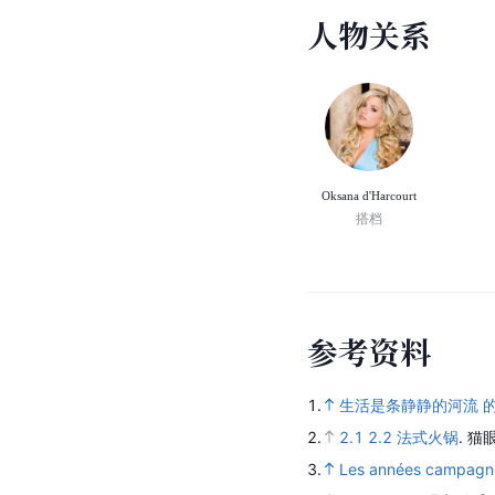
人
物
关
系
Oksana d'Harcourt
搭档
参
考
资
料
1.
生活是条静静的河流 
2.
2.1
2.2
法式火锅
.
猫
3.
Les années campagn