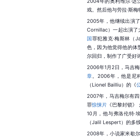
2004年的奥利维尔·
戏。然后他与劳拉·斯梅特
2005年，他继续出演
Cornillac）一起
国
罪犯雅克·梅斯林（Jac
色，因为他觉得他的体型不
尔回归，制作了广受好
2006年1月2日，马吉梅尔
章
。2006年，他是尼科尔
（Lionel Bailliu）的《
2007年，马吉梅尔有四部
罪
惊悚片
《巴黎封锁》；
10月，他与弗洛伦特
（Jalil Lesper
2008年，小说家米歇尔