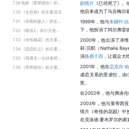
7.29
电影《黑帮团伙》的主要演员
剧情片
《已经死了》。他还
他后来成为了马吉梅尔
7.30
《女傧相》的主要演员
7.31
《亲密的敌人》的主要演员
1999年，他与
朱丽叶·
下，他扮演了阿尔弗雷德·德·
7.32
《暗流2：末日天使》的主要演员
7.33
《水性杨花》的主要演员
2000年，他出演了泽维尔·
莉·贝耶（Nathalie
7.34
《恋恋红尘》的主要演员
演
路易十四
，让观众大
7.35
《我遇见一位好老师第一季》的主要演员
2001年，他在
迈克尔·
7.36
《黑帮团伙》的主要演员
虐恋关系的受虐狂，由
奖。
在2002年，他与弗洛
2003年，他与莱蒂西亚·卡
情片《奇怪的花园》中扮演雅
在克洛德·夏布罗尔的家