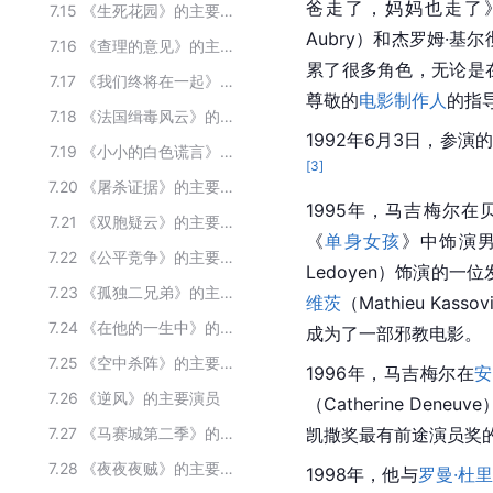
爸走了，妈妈也走了》（
7.15
《生死花园》的主要演员
Aubry）和杰罗姆·基尔
7.16
《查理的意见》的主要演员
累了很多角色，无论是
7.17
《我们终将在一起》的主要演员
尊敬的
电影制作人
的指
7.18
《法国缉毒风云》的主要演员
1992年6月3日，参演的电影
7.19
《小小的白色谎言》的主要演员
[
3
]
7.20
《屠杀证据》的主要演员
1995年，马吉梅尔在贝诺
7.21
《双胞疑云》的主要演员
《
单身女孩
》中饰演
7.22
《公平竞争》的主要演员
Ledoyen）饰演的
7.23
《孤独二兄弟》的主要演员
维茨
（Mathieu K
7.24
《在他的一生中》的主要演员
成为了一部邪教电影。
7.25
《空中杀阵》的主要演员
1996年，马吉梅尔在
安
7.26
《逆风》的主要演员
（Catherine Deneu
7.27
《马赛城第二季》的主要演员
凯撒奖最有前途演员奖
7.28
《夜夜夜贼》的主要演员
1998年，他与
罗曼·杜