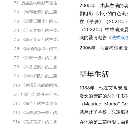
7.1
历届戛纳电影节最佳男演员
2005年，由其主演的
7.2
《钢琴教师》的主要演员
剧电影《小小的白色谎
7.3
《恋爱三面体》的主要演员
在《平静》（2021
（2022年）中饰演法
7.4
《王者之舞》的主要演员
演的爱情电影《
法式火
7.5
《怒火青春》的主要演员
2006年，马吉梅尔被授
7.6
《隐秘的恋情》的主要演员
7.7
《冲破一切》的主要演员
7.8
《昂首挺胸》的主要演员
早年生活
7.9
《特种部队》的主要演员
7.10
《生活是条静静的河流》的主要演员
1988年，他在艾蒂安·夏蒂
7.11
电影《已经死去》主要演员
漫长的安静的河》中获
7.12
《痛苦》的主要演员
（Maurice "
Momo
" G
就离开了学校，决定追
7.13
《马赛城第一季》的主要演员
7.14
《克罗克罗》的主要演员
在他的第二部电影，由克里斯