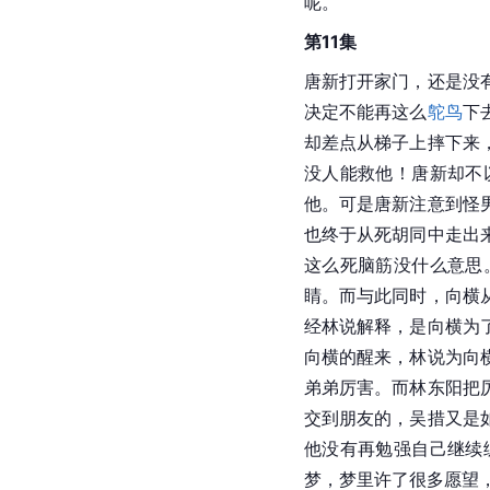
呢。
第11集
唐新打开家门，还是没
决定不能再这么
鸵鸟
下
却差点从梯子上摔下来
没人能救他！唐新却不
他。可是唐新注意到怪
也终于从死胡同中走出
这么死脑筋没什么意思
睛。而与此同时，向横
经林说解释，是向横为
向横的醒来，林说为向
弟弟厉害。而林东阳把
交到朋友的，吴措又是
他没有再勉强自己继续
梦，梦里许了很多愿望