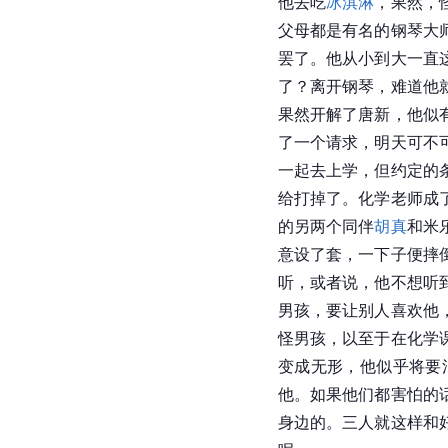
他去吃
冰淇淋
，果然，
父母都是有名的钢琴大
罢了。他从小到大一直
了？离开钢琴，难道他
果然开解了唐新，他似
了一个请求，明天可不
一起去上学，但约定的
给打掉了。化学老师成
的另两个同伴
胡真
和米
意设了套，一下子便摔
听，或者说，他不想听
男孩，要让别人喜欢他
怪男孩，以至于在化学
变成无形，他似乎将要
他。如果他们都害怕的
身边的。三人就这样和