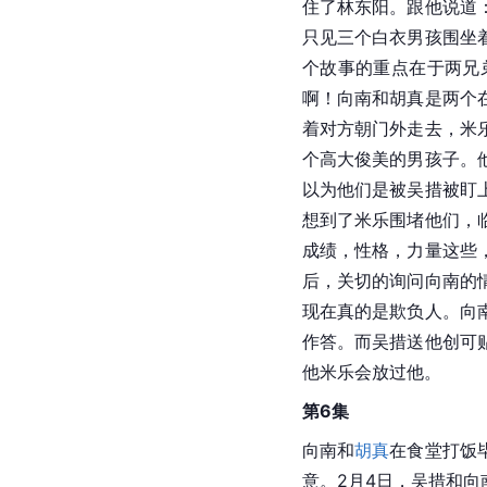
住了林东阳。跟他说道
只见三个白衣男孩围坐
个故事的重点在于两兄
啊！向南和胡真是两个
着对方朝门外走去，米
个高大俊美的男孩子。
以为他们是被吴措被盯
想到了米乐围堵他们，
成绩，性格，力量这些
后，关切的询问向南的
现在真的是欺负人。向
作答。而吴措送他创可
他米乐会放过他。
第6集
向南和
胡真
在食堂打饭
意。2月4日，吴措和