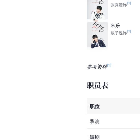
[
1
]
张真源饰
米乐
[
1
]
敖子逸饰
[
1
]
参考资料
职员表
职位
导演
编剧