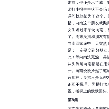
走前，他还是示了威，
师打小报告告状不会吗
课间找他都为了这个。
措，向南这个朋友就抛
女生凑过来采访向南，
了。周末吴措和朋友有
向南回家途中，天突然
是：一定要交到好朋友
此！等向南洗完澡，吴
从头到尾向南都是在用
开。向南慢慢捡起了笔
言那样，吴措只是无聊
识互不搭理。吴措打篮
视，楼梯上的默默回头
第8集
向南坐在椅子上拿着笔