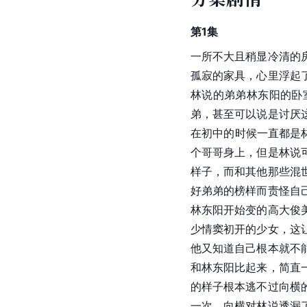
第1集
一所不大且稍显冷清的
孤寂的家具，心里浮起
林说的弟弟林东阳的卧
弟，甚至可以说是讨厌
在初中的时候一直都是
个哥哥身上，但是林说
样子，而和其他那些混
好弟弟的榜样而责怪自
林东阳开始变的高大俊
少情窦初开的少女，这
他又知道自己根本就不
和林东阳比起来，简直
的样子根本逃不过向横
一次，向横对林说透漏