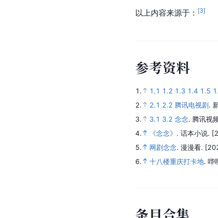
[
3
]
以上内容来源于：
参
考
资
料
1.
1.1
1.2
1.3
1.4
1.5
1
2.
2.1
2.2
腾讯电视剧
.
3.
3.1
3.2
念念
.
腾讯视频
4.
《念念》
.
话本小说.
[
5.
网剧念念
.
漫漫看.
[20
6.
十八楼重庆打卡地
.
哔
条
目
合
集