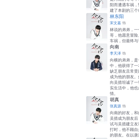
阳而遭遇车祸，
建了本剧的三个
林东阳
宋文嘉
饰
林说的弟弟，一
哥，他愿意冒险
车祸，但最终与
向南
李天泽
饰
向横的弟弟，是
中，他获得了一
缺乏朋友且常受
成为他的朋友。
向吴措坦诚了一
实生活中，他也
情。
胡真
张真源
饰
向南的好友，和
吴措成为朋友后
试与吴措建立友
打时，他不顾自
的朋友。在以唐