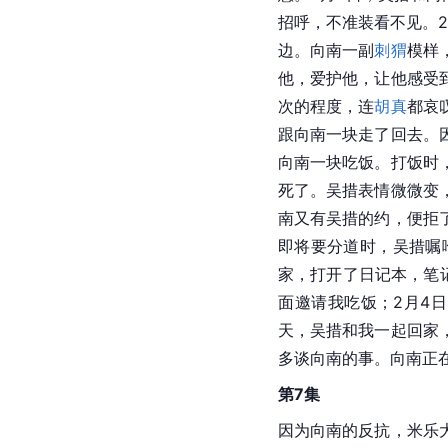
招呼，不准装看不见。
边。向南一副
刺猬
模样
他，爱护他，让他感受
次的程度，连
胡真
都哀
跟向南一块走了回去。
向南一块吃饭。打饭时
死了。吴措表情微微变
南又有吴措的约，便拒
即将要分道时，吴措嘱
家，打开了日记本，笔
面邀请我吃饭；2月4日
天，吴措和我一起回家
多谈向南的事。向南正
第7集
因为向南的反抗，米乐