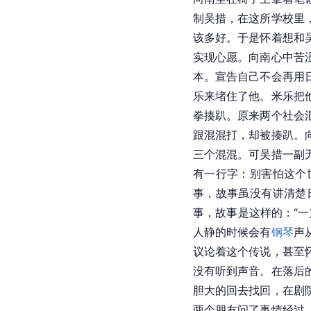
制吴措，在这所学校里
该多好。于是怀着想和
实现心愿。向南心中苦
本。宣告自己不会再用
乐来堵住了他。米乐把
拳揍趴。原来两个社会
跟混混打，却被揍趴。
三个混混。可吴措一副
有一行字：别害怕这个
事，故事虽没有讲清楚
事，故事是这样的：“
人静的时候会有
钢琴
声
议论着这个传说，甚至
没有听到声音。在落后
胆大的回去找回，在剧
两个朋友问了事情经过