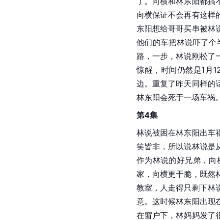
了。向横和林东阳都搞
向横保证不会再有这样
东阳想给哥哥买串被林
他们的车把林说吓了个
路，一步，林说刚松了
惊醒，时间仍然是1月
边。重复了昨天同样的
林东阳会死于一场车祸
第4集
林说被困在林东阳出车
笑皆非，所以说林说是
作为林说的好兄弟，向
家，向横更干脆，既然
教室，人走得只剩下林
意。这时候林东阳出现
在窗户下，林妈妈发了