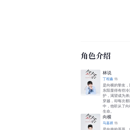
角色介绍
林说
丁程鑫
饰
是向横的挚友，
东阳显得有些冷
护，渴望成为弟
穿越，却每次都
中，他听从了向
生命。
向横
马嘉祺
饰
是向南的哥哥，