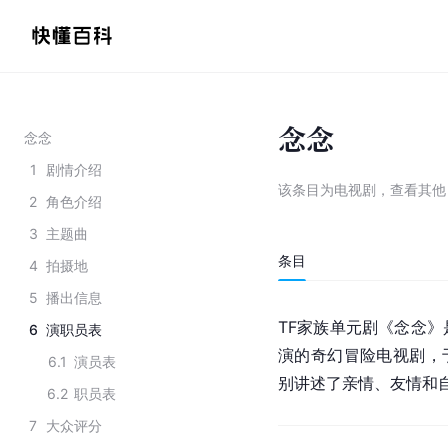
念念
念念
1
剧情介绍
该条目为
电视剧
，
查看
其
2
角色介绍
3
主题曲
条目
4
拍摄地
5
播出信息
TF家族单元剧《念念
6
演职员表
演的奇幻冒险电视剧，于
6.1
演员表
别讲述了亲情、友情和自
6.2
职员表
7
大众评分