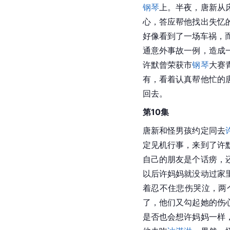
钢琴
上。半夜，唐新从
心，答应帮他找出失忆
好像看到了一场车祸，
通意外事故一例，造成
许默曾荣获市
钢琴
大赛
有，看着认真帮他忙的
回去。
第10集
唐新和怪男孩约定同去
定见机行事，来到了许
自己的朋友是个话痨，
以后许妈妈就没动过家
着忍不住悲伤哭泣，两
了，他们又勾起她的伤
是否也会想许妈妈一样