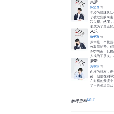
吴措
陈玺达
饰
学校的篮球队队
了被欺负的向南
和失望。然而，
他成为了真正的
米乐
敖子逸
饰
原本是一个校园
收取保护费。然
保护向南，反抗
人成为了朋友。
唐新
贺峻霖
饰
向横的好友，也
赫，但他在钢琴
在向横的梦境中
了不再强迫自己
[
3
]
[
4
]
参考资料