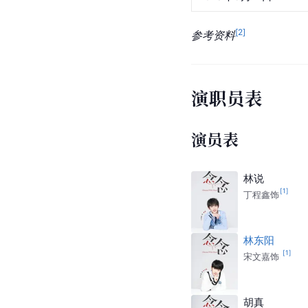
[
2
]
参考资料
演职员表
演员表
林说
[
1
]
丁程鑫饰
林东阳
[
1
]
宋文嘉饰
胡真