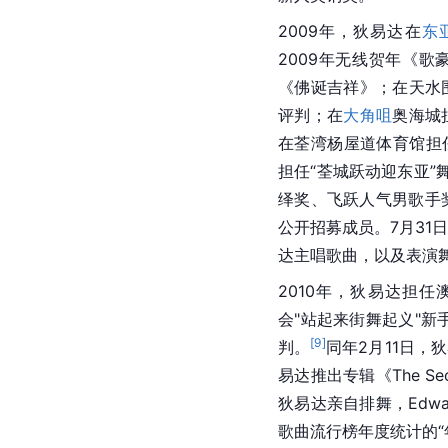
2009年，狄易达在
东
2009年无线贺年《歌
《佛诞吉祥》；在天水围
评判；在
大角咀
奥海城
在荃湾杨屋道体育馆担
担任“荃城跃动迎东亚”
绎奖、飞跃人气男歌手
公开招募成员。7月31
达主唱歌曲，以及表演
2010年，狄易达担任
会"站起来街舞起义"新
[
9
]
判。
同年2月11日，
易达推出专辑《The Sec
狄易达亲自排舞，Edwa
歌曲流行榜年度统计的“