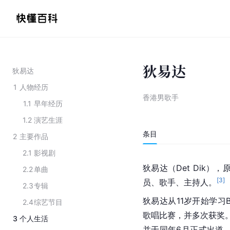
狄易达
狄易达
1
人物经历
香港男歌手
1.1
早年经历
1.2
演艺生涯
条目
2
主要作品
2.1
影视剧
狄易达（Det Dik）
2.2
单曲
[
3
]
员、歌手、主持人。
2.3
专辑
狄易达从11岁开始学习B
2.4
综艺节目
歌唱比赛，并多次获奖。2
3
个人生活
并于同年6月正式出道。