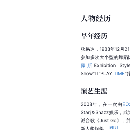
人物经历
早年经历
狄易达，1988年12月2
参加多次大小型的舞蹈
佩斯
Exhibition St
Show"IT"PLAY 
TIME
"
演艺生涯
2008年，在一次由
EO
Starj＆Snazz娱
派台歌《Just Go》
[
9
]
[
3
]
新人奖铜奖。