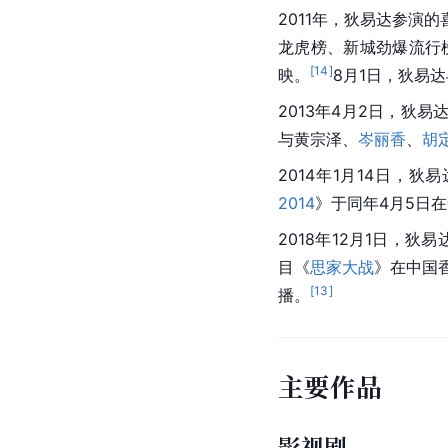
2011年，狄易达参演
龙虎榜、新城劲爆流行
[
14
]
映。
8月1日，狄易达
2013年4月2日，狄易
与黄宗泽、
岑丽香
、
胡
2014年1月14日，
2014
》于同年4月5日
2018年12月1日，
目《
思家大战
》在中国
[
13
]
播。
主要作品
影视剧