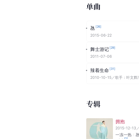
单曲
[
26
]
氹
2015-06-22
[
29
]
舞士游记
2011-07-06
[
31
]
辣着生命
2010-10-15
／
歌手：叶文辉/
专辑
拥抱
2015-12-13
一冻一热
[
2
]