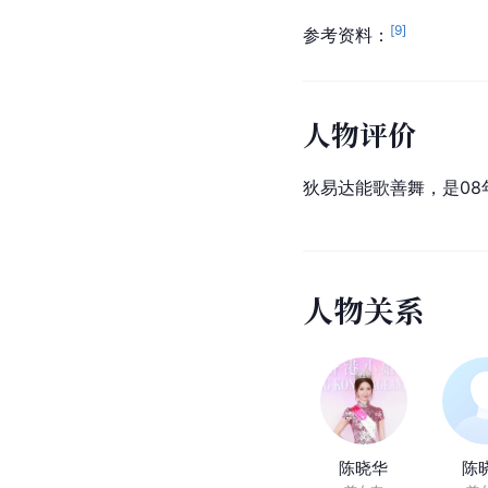
[
9
]
参考资料：
人物评价
狄易达能歌善舞，是0
人
物
关
系
陈晓华
陈