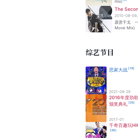
mix)
The Secon
2010-08-09
霹雳干戈
Move Mix)
综艺节目
[
19
]
思家大战
2021-08-29
2016年度劲
[
35
]
颁奖典礼
2017-01
千奇百趣玩HIG
[
38
]