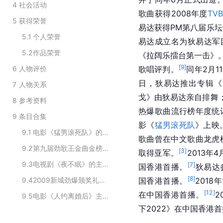
4
社会活动
歌曲获得2008年度
TVB
5
获得荣誉
易达获得PM第八届乐
5.1
个人荣誉
易达成立名为狄易达军
5.2
作品荣誉
《拉阔乐擂台第一击》。
[
9
]
6
人物评价
歌唱评判。
同年2月
日，狄易达推出专辑《The
7
人物关系
戈》由狄易达亲自排舞；
8
参考资料
热爆歌曲流行榜年度统
9
条目合集
影《
猛男滚死队
》上映
9.1
电影《猛男滚死队》的演职员
歌曲曾在中文歌曲龙虎
9.2
第九届劲歌王金曲金榜音乐盛典获奖者
[
3
]
取得亚军。
2013年
9.3
电视剧《夜不眠》的主要演员
[
7
]
国香港首播。
狄易达
[
8
]
9.4
2009新城劲爆颁奖礼获奖名单
国香港首播。
201
[
12
]
在中国香港首播。
2
9.5
电影《人约离婚后》主要演员
下2022》在中国香港