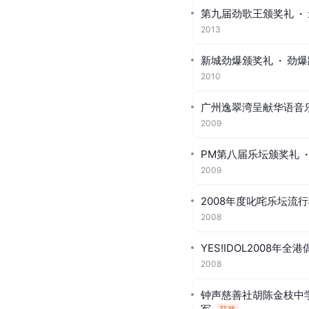
第九届劲歌王颁奖礼
·
2013
新城劲爆颁奖礼
·
劲爆
2010
广州逸翠湾呈献华语音
2009
PM第八届乐坛颁奖礼
·
2009
2008年度叱咤乐坛流
2008
YES!IDOL2008年全
2008
钟声慈善社胡陈金枝中学