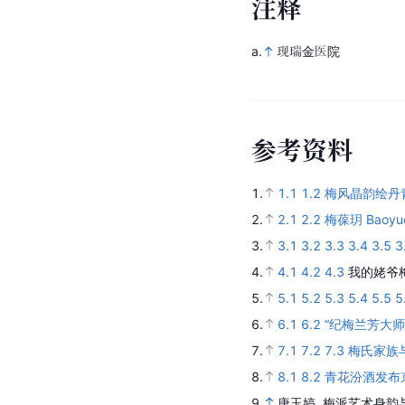
注
释
a.
现瑞金医院
参
考
资
料
1.
1.1
1.2
梅风晶韵绘丹
2.
2.1
2.2
梅葆玥 Baoyue
3.
3.1
3.2
3.3
3.4
3.5
3
4.
4.1
4.2
4.3
我的姥爷
5.
5.1
5.2
5.3
5.4
5.5
5
6.
6.1
6.2
“纪梅兰芳大
7.
7.1
7.2
7.3
梅氏家族
8.
8.1
8.2
青花汾酒发布
9.
唐玉婷.
梅派艺术身韵