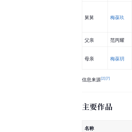
舅舅
梅葆玖
父亲
范丙耀
母亲
梅葆玥
[
2
]
[
7
]
信息来源
主要作品
名称