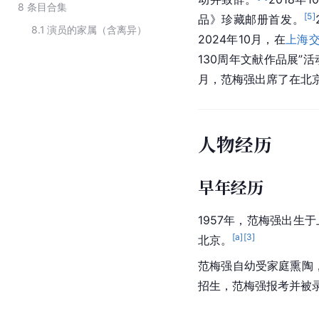
8
条目合集
[
5
]
品》珍藏邮册首发。
8.1
演员的家属（含离异）
2024年10月，在
上海
130周年文献作品展”
月，范梅强出席了在北京
人物经历
早年经历
1957年，范梅强出生
[a]
[
3
]
北京。
范梅强自幼受家庭熏陶
招生，范梅强报考并被