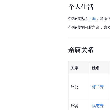
个人生活
范梅强熟悉
上海
，能听
范梅强在闲暇之余，喜
亲属关系
关系
姓名
外公
梅兰芳
外婆
福芝芳