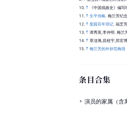
10.
《中国戏曲史》编写
11.
生平传略
.
梅兰芳纪念
12.
梨园百年琐记
.
福芝芳
13.
谭秀英,李仲明.
梅兰
14.
章涟漪,昌校宇,郑宏博
15.
梅兰芳的外孙范梅强
条
目
合
集
演员的家属（含