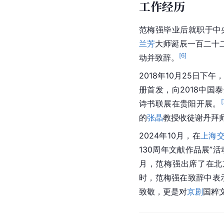
工作经历
范梅强毕业后就职于中
兰芳
大师诞辰一百二十
[
6
]
动并致辞。
2018年10月25日
册首发，向2018中国
[
诗书联展在贵阳开展。
的
张晶
教授收徒谢丹拜
2024年10月，在
上海
130周年文献作品展”
月，范梅强出席了在北
时，范梅强在致辞中表
致敬，更是对
京剧
国粹