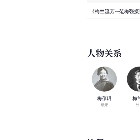
《梅兰流芳--范梅强
人
物
关
系
梅葆玥
梅
母亲
外