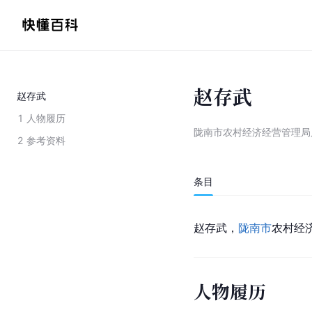
赵存武
赵存武
1
人物履历
陇南市农村经济经营管理局
2
参考资料
条目
赵存武，
陇南市
农村经
人物履历