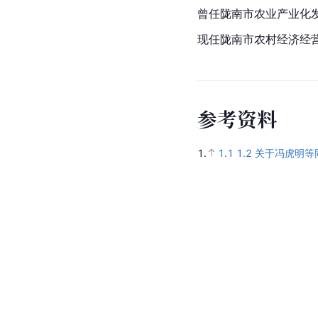
曾任陇南市农业产业化
现任陇南市农村经济经
参
考
资
料
1.
1.1
1.2
关于冯虎明等