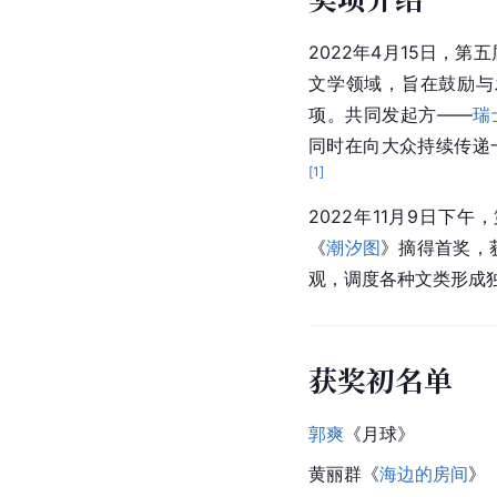
2022年4月15日，
文学领域，旨在鼓励与
项。共同发起方——
瑞
同时在向大众持续传递
[
1
]
2022年11月9日下
《
潮汐图
》摘得首奖，
观，调度各种文类形成
获奖初名单
郭爽
《月球》
黄丽群《
海边的房间
》