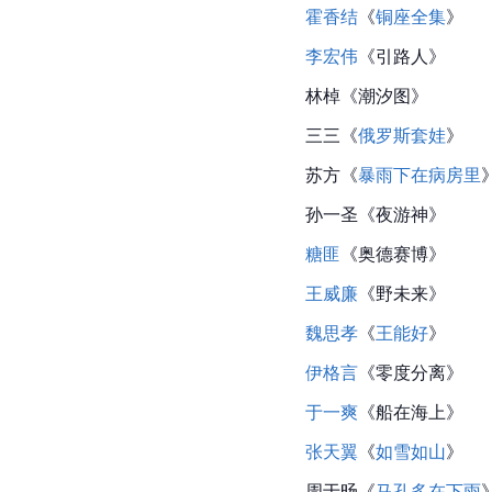
霍香结
《
铜座全集
》
李宏伟
《引路人》
林棹《潮汐图》
三三《
俄罗斯套娃
》
苏方《
暴雨下在病房里
孙一圣《夜游神》
糖匪
《奥德赛博》
王威廉
《野未来》
魏思孝
《
王能好
》
伊格言
《零度分离》
于一爽
《船在海上》
张天翼
《
如雪如山
》
周于旸《
马孔多在下雨