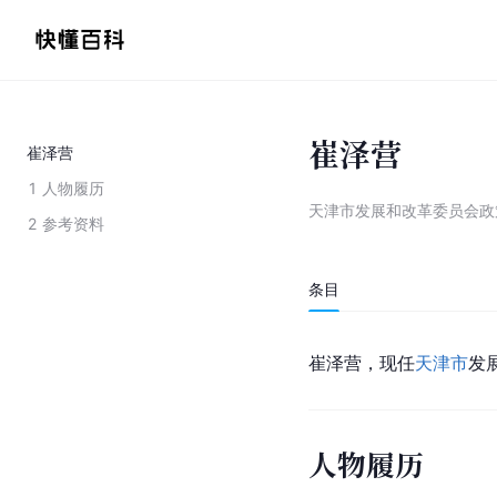
崔泽营
崔泽营
1
人物履历
天津市发展和改革委员会政
2
参考资料
条目
崔泽营，现任
天津市
发
人物履历