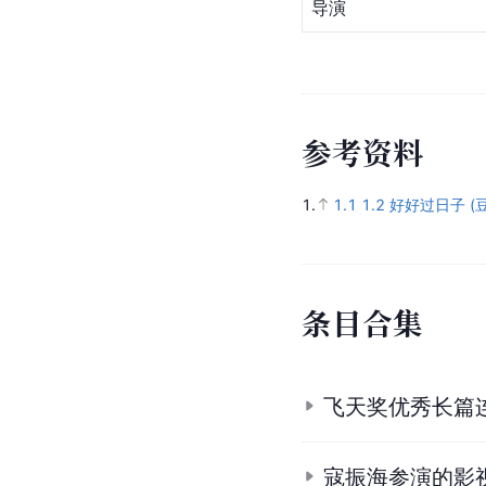
导演
参
考
资
料
1.
1.1
1.2
好好过日子 (
条
目
合
集
飞天奖优秀长篇
寇振海参演的影