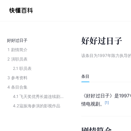
好好过日子
好好过日子
1
剧情简介
该条目为
1997年陈力执导
2
演职员表
2.1
职员表
条目
3
参考资料
4
条目合集
《好好过日子》是1997
4.1
飞天奖优秀长篇连续剧历届获奖作品
[
1
]
情电视剧。
4.2
寇振海参演的影视作品
剧情简介