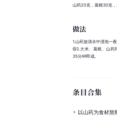
山药20克，
葛根
30克
做法
1.山药放清水中浸泡一
@2.大米、葛根、山药
35分钟即成。
条
目
合
集
以山药为食材熬