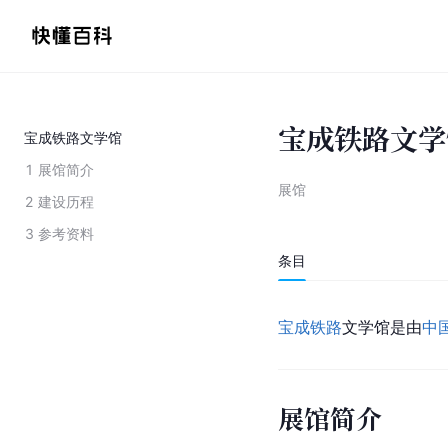
宝成铁路文学
宝成铁路文学馆
1
展馆简介
展馆
2
建设历程
3
参考资料
条目
宝成铁路
文学馆是由
中
展馆简介