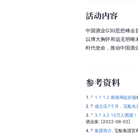
活动内容
中国酒业G30思想峰
以博大胸怀和远见明晰
时代使命，推动中国酒
参
考
资
料
1.
1.1
1.2
南海潮起好扬帆
2.
成立仅7个月，宝酝名酒
3.
3.1
3.2
10万人围观
酒业家.
[2022-06-02].
4.
集团简介
.
宝酝集团官